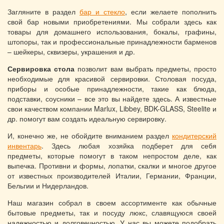
Загляните в раздел
бар и стекло
, если желаете пополнить
свой бар новыми приобретениями. Мы собрали здесь как
товары для домашнего использования, бокалы, графины,
штопоры, так и профессиональные принадлежности барменов
– шейкеры, сквизеры, украшения и др.
Сервировка стола
позволит вам выбрать предметы, просто
необходимые для красивой сервировки. Столовая посуда,
приборы и особые принадлежности, такие как блюда,
подставки, соусники – все это вы найдете здесь. А известные
свои качеством компании Marlux, Libbey, BDK-GLASS, Steelite и
др. помогут вам создать идеальную сервировку.
И, конечно же, не обойдите вниманием раздел
кондитерский
инвентарь
. Здесь любая хозяйка подберет для себя
предметы, которые помогут в таком непростом деле, как
выпечка. Противни и формы, лопатки, скалки и многое другое
от известных производителей Италии, Германии, Франции,
Бельгии и Нидерландов.
Наш магазин собрал в своем ассортименте как обычные
бытовые предметы, так и посуду люкс, славящуюся своей
надежностью и долговечностью. У нас вы можете подобрать