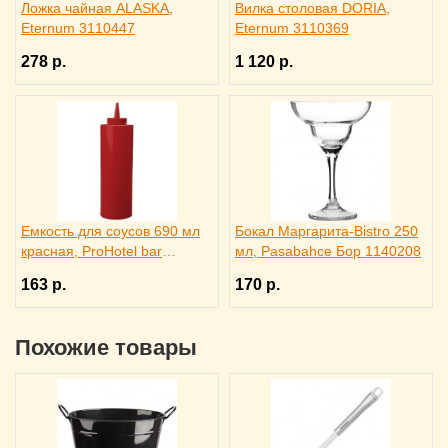
Ложка чайная ALASKA,
Вилка столовая DORIA,
Eternum 3110447
Eternum 3110369
278 р.
1 120 р.
Емкость для соусов 690 мл
Бокал Маргарита-Bistro 250
красная, ProHotel bar
мл, Pasabahce Бор 1140208
4141413
163 р.
170 р.
Похожие товары