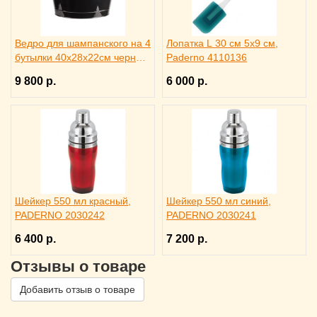
Ведро для шампанского на 4
Лопатка L 30 см 5х9 см,
бутылки 40х28х22см черное,
Paderno 4110136
ILSA 3171344
9 800 р.
6 000 р.
Шейкер 550 мл красный,
Шейкер 550 мл синий,
PADERNO 2030242
PADERNO 2030241
6 400 р.
7 200 р.
Отзывы о товаре
Добавить отзыв о товаре