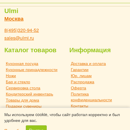
Ulmi
Москва
8(495)320-94-52
sales@ulmi.ru
Каталог товаров
Информация
Кухонная посуда
Доставка и оплата
Кухонные принадлежности
Гарантии
Ножи
Юр. лицам
Бар и стекло
Распродажа
Сервировка стола
Оферта
Кондитерский инвентарь
Политика
конфиденциальности
Товары для дома
Контакты
Подарки сувениры
О компании
Дача и отдых
Мы используем cookie, чтобы сайт работал корректно и был
Статьи
Новое поступление
удобнее для вас.
Товары для дома TouchLife