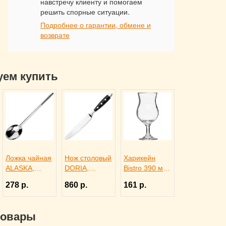
навстречу клиенту и помогаем
решить спорные ситуации.
Подробнее о гарантии, обмене и
возврате
уем купить
Ложка чайная
Нож столовый
Харикейн
ALASKA,
DORIA,
Bistro 390 мл,
Eternum
Eternum
Pasabahce
278 р.
860 р.
161 р.
3110447
3110277
Бор 1150311
товары