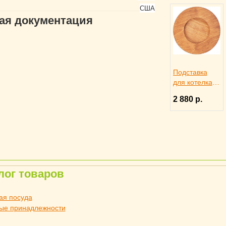
США
гая документация
Подставка
для котелка d
17 см, LODGE
2 880 р.
4141511
лог товаров
ая посуда
ые принадлежности