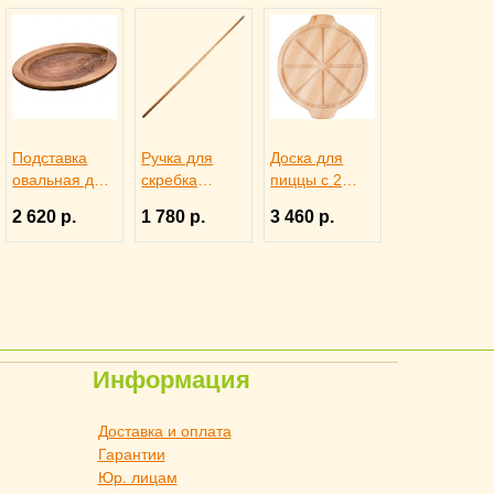
Подставка
Ручка для
Доска для
овальная для
скребка
пиццы с 2
сковороды
L=137 см,
ручками
2 620 р.
1 780 р.
3 460 р.
4020135,
Carlis
PPwood бук,
LODGE
9100829
D=30 см,
4141504
4091116
Информация
Доставка и оплата
Гарантии
Юр. лицам