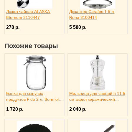
Ложка чайная ALASKA,
Декантер Carafes 1.5 л,
Eternum 3110447
Rona 3100414
278 р.
5 580 р.
Похожие товары
Банка для сыпучих
Мельница для специй h 11.5
продуктов Fido 2 л, Bormioli
см акрил керамический
Rocco Fidenza 4142227
механизм, ILSA 3172260
1 720 р.
2 040 р.