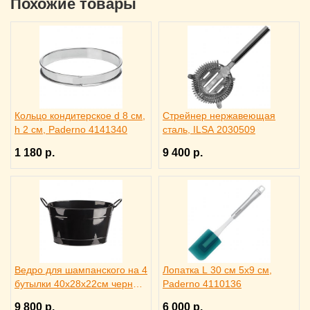
Похожие товары
Кольцо кондитерское d 8 см,
Стрейнер нержавеющая
h 2 см, Paderno 4141340
сталь, ILSA 2030509
1 180 р.
9 400 р.
Ведро для шампанского на 4
Лопатка L 30 см 5х9 см,
бутылки 40х28х22см черное,
Paderno 4110136
ILSA 3171344
9 800 р.
6 000 р.