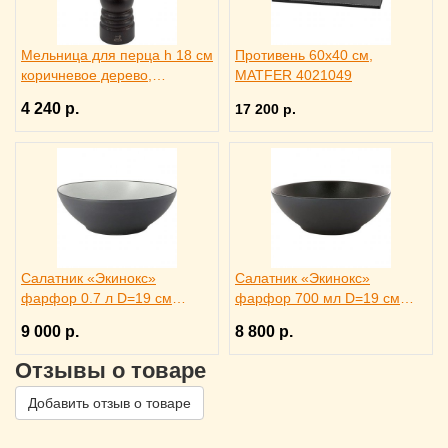
Мельница для перца h 18 см
Противень 60x40 см,
коричневое дерево,
MATFER 4021049
металлический механизм,
4 240 р.
17 200 р.
PEUGEOT 3172186
Салатник «Экинокс»
Салатник «Экинокс»
фарфор 0.7 л D=19 см
фарфор 700 мл D=19 см
REVOL, 649577
REVOL, 649578
9 000 р.
8 800 р.
Отзывы о товаре
Добавить отзыв о товаре