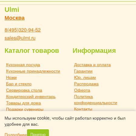
Ulmi
Москва
8(495)320-94-52
sales@ulmi.ru
Каталог товаров
Информация
Кухонная посуда
Доставка и оплата
Кухонные принадлежности
Гарантии
Ножи
Юр. лицам
Бар и стекло
Распродажа
Сервировка стола
Оферта
Кондитерский инвентарь
Политика
конфиденциальности
Товары для дома
Контакты
Подарки сувениры
О компании
Дача и отдых
Мы используем cookie, чтобы сайт работал корректно и был
Статьи
Новое поступление
удобнее для вас.
Товары для дома TouchLife
Подробнее
Понятно