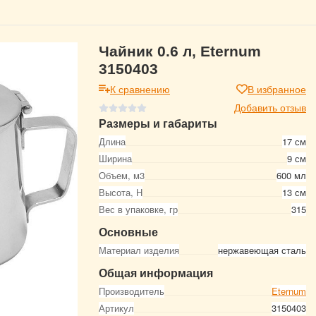
Чайник 0.6 л, Eternum
3150403
К сравнению
В избранное
Добавить отзыв
Размеры и габариты
Длина
17 см
Ширина
9 см
Объем, м3
600 мл
Высота, Н
13 см
Вес в упаковке, гр
315
Основные
Материал изделия
нержавеющая сталь
Общая информация
Производитель
Eternum
Артикул
3150403