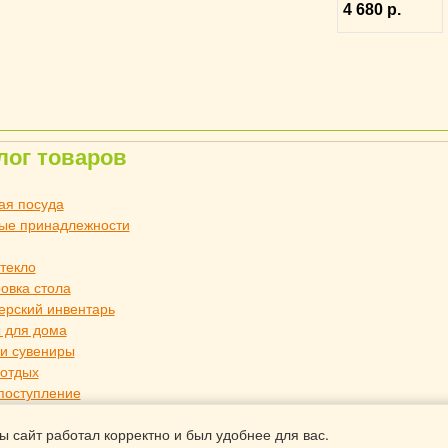
4 680 р.
лог товаров
ая посуда
ые принадлежности
стекло
овка стола
ерский инвентарь
 для дома
и сувениры
 отдых
поступление
 для дома TouchLife
ы сайт работал корректно и был удобнее для вас.