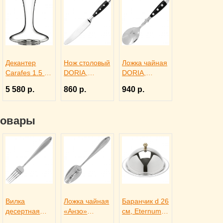
Декантер
Нож столовый
Ложка чайная
Carafes 1.5 л,
DORIA,
DORIA,
Rona 3100414
Eternum
Eternum
5 580 р.
860 р.
940 р.
3110277
3110437
товары
Вилка
Ложка чайная
Баранчик d 26
десертная
«Анзо»
см, Eternum
«Анзо»
Eternum
4010311