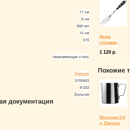
17 см
9 см
600 мл
13 см
Вилка
315
столовая
DORIA,
1 120 р.
Eternum
нержавеющая сталь
3110369
Похожие 
Eternum
3150403
9-232
Бельгия
гая документация
Молочник 0.6
л, Eternum
3170715