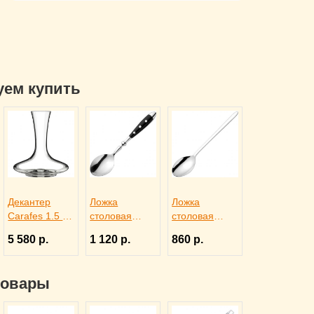
уем купить
Декантер
Ложка
Ложка
Carafes 1.5 л,
столовая
столовая
Rona 3100414
DORIA,
ALASKA,
5 580 р.
1 120 р.
860 р.
Eternum
Eternum
3110131
3110142
товары