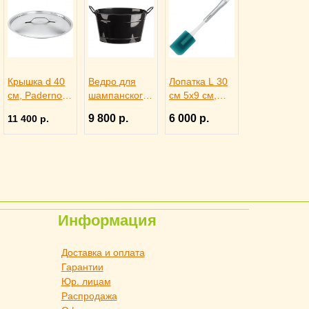
Крышка d 40
Ведро для
Лопатка L 30
см, Paderno
шампанского
см 5х9 см,
4140759
на 4 бутылки
Paderno
9 800 р.
6 000 р.
11 400 р.
40х28х22см
4110136
черное, ILSA
3171344
Информация
Доставка и оплата
Гарантии
Юр. лицам
Распродажа