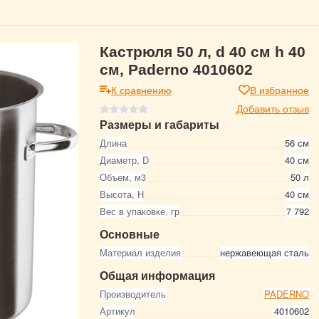
Кастрюля 50 л, d 40 см h 40
см, Paderno 4010602
К сравнению
В избранное
Добавить отзыв
Размеры и габариты
Длина
56 см
Диаметр, D
40 см
Объем, м3
50 л
Высота, Н
40 см
Вес в упаковке, гр
7 792
Основные
Материал изделия
нержавеющая сталь
Общая информация
Производитель
PADERNO
Артикул
4010602