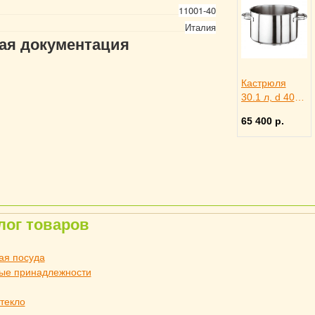
11001-40
Италия
гая документация
Кастрюля
30.1 л, d 40
см h 24 см,
65 400 р.
Paderno
4010613
лог товаров
ая посуда
ые принадлежности
стекло