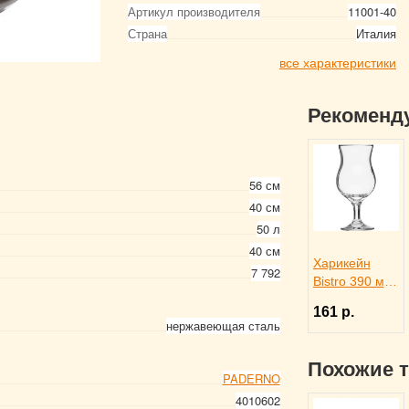
Артикул производителя
11001-40
Страна
Италия
все характеристики
Рекоменд
56 см
40 см
50 л
40 см
Харикейн
7 792
Bistro 390 мл,
Pasabahce
161 р.
Бор 1150311
нержавеющая сталь
Похожие 
PADERNO
4010602