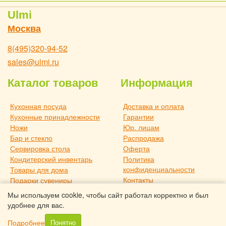
Ulmi
Москва
8(495)320-94-52
sales@ulmi.ru
Каталог товаров
Информация
Кухонная посуда
Доставка и оплата
Кухонные принадлежности
Гарантии
Ножи
Юр. лицам
Бар и стекло
Распродажа
Сервировка стола
Оферта
Кондитерский инвентарь
Политика
конфиденциальности
Товары для дома
Контакты
Подарки сувениры
О компании
Дача и отдых
Мы используем cookie, чтобы сайт работал корректно и был
Статьи
Новое поступление
удобнее для вас.
Товары для дома TouchLife
Подробнее
Понятно