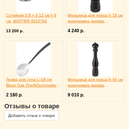
Сотейник 0.6 л d 12 см h 6
Мельница для перца h 18 см
см, MATFER 4010764
коричневое дерево,
металлический механизм,
4 240 р.
13 200 р.
PEUGEOT 3172186
Ложка для супа L=18 см
Мельница для перца h 40 см
Black Oak Chef&Sommelier,
коричневое дерево,
3112839
металлический механизм,
2 180 р.
9 010 р.
PEUGEOT 3172189
Отзывы о товаре
Добавить отзыв о товаре