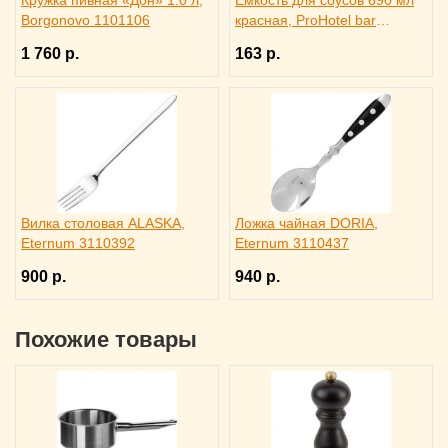
Кружка пивная «Дон» 1.0 л,
Емкость для соусов 690 мл
Borgonovo 1101106
красная, ProHotel bar
4141413
1 760 р.
163 р.
Вилка столовая ALASKA,
Ложка чайная DORIA,
Eternum 3110392
Eternum 3110437
900 р.
940 р.
Похожие товары