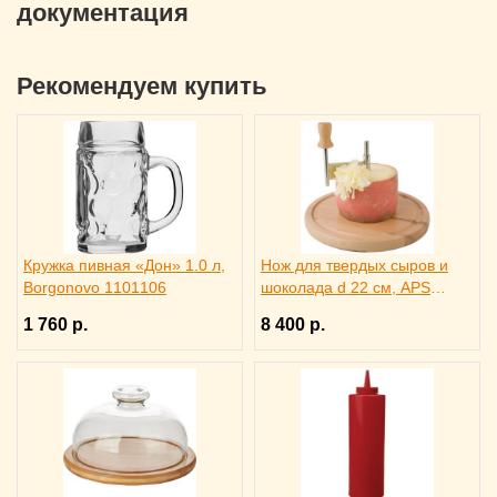
документация
Рекомендуем купить
Кружка пивная «Дон» 1.0 л,
Нож для твердых сыров и
Borgonovo 1101106
шоколада d 22 см, APS
4071012
1 760 р.
8 400 р.