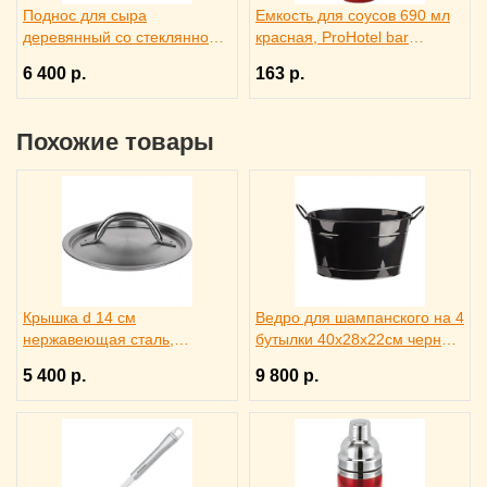
Поднос для сыра
Емкость для соусов 690 мл
деревянный со стеклянной
красная, ProHotel bar
крышкой, Trendglas 3171615
4141413
6 400 р.
163 р.
Похожие товары
Крышка d 14 см
Ведро для шампанского на 4
нержавеющая сталь,
бутылки 40х28х22см черное,
Paderno 4140783
ILSA 3171344
5 400 р.
9 800 р.