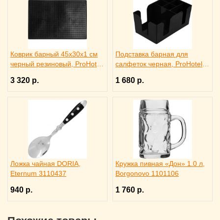
Коврик барный 45x30x1 см
Подставка барная для
черный резиновый, ProHotel
салфеток черная, ProHotel
bar 2120624
bar 3170585
3 320 р.
1 680 р.
Ложка чайная DORIA,
Кружка пивная «Дон» 1.0 л,
Eternum 3110437
Borgonovo 1101106
940 р.
1 760 р.