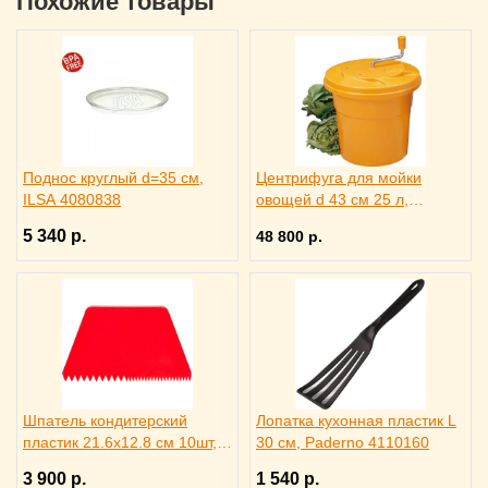
Похожие товары
Поднос круглый d=35 см,
Центрифуга для мойки
ILSA 4080838
овощей d 43 см 25 л,
Paderno 4142303
5 340 р.
48 800 р.
Шпатель кондитерский
Лопатка кухонная пластик L
пластик 21.6х12.8 см 10шт,
30 см, Paderno 4110160
Paderno 4142521
3 900 р.
1 540 р.