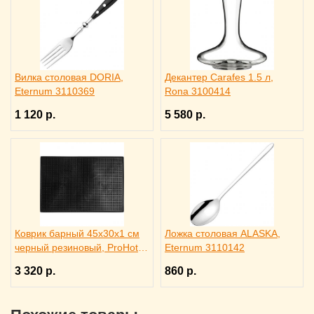
Вилка столовая DORIA,
Декантер Carafes 1.5 л,
Eternum 3110369
Rona 3100414
1 120 р.
5 580 р.
Коврик барный 45x30x1 см
Ложка столовая ALASKA,
черный резиновый, ProHotel
Eternum 3110142
bar 2120624
3 320 р.
860 р.