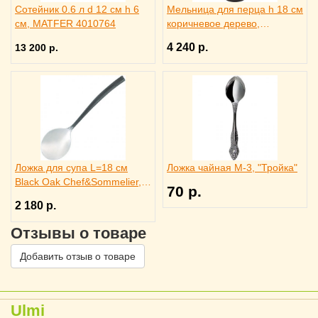
Сотейник 0.6 л d 12 см h 6
Мельница для перца h 18 см
см, MATFER 4010764
коричневое дерево,
металлический механизм,
4 240 р.
13 200 р.
PEUGEOT 3172186
Ложка для супа L=18 см
Ложка чайная М-3, "Тройка"
Black Oak Chef&Sommelier,
70 р.
3112839
2 180 р.
Отзывы о товаре
Добавить отзыв о товаре
Ulmi