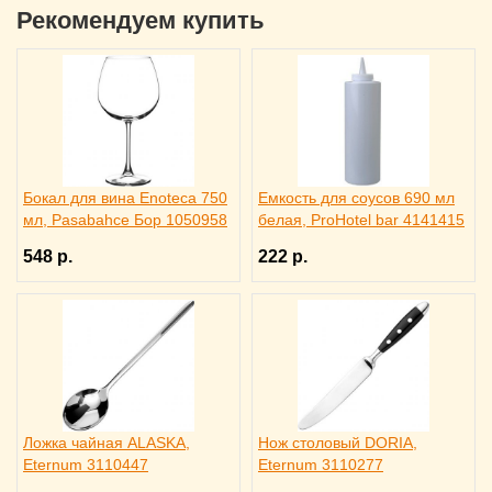
Рекомендуем купить
Бокал для вина Enoteca 750
Емкость для соусов 690 мл
мл, Pasabahce Бор 1050958
белая, ProHotel bar 4141415
548 р.
222 р.
Ложка чайная ALASKA,
Нож столовый DORIA,
Eternum 3110447
Eternum 3110277