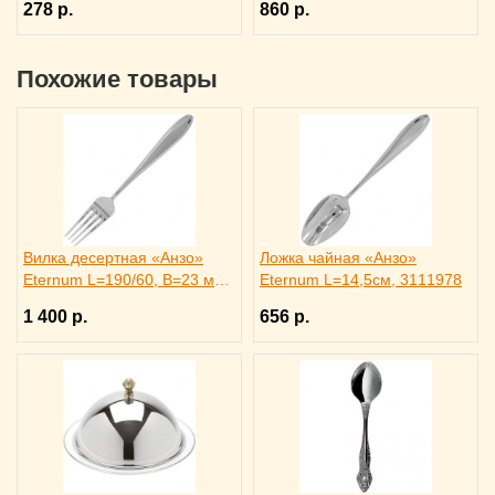
278 р.
860 р.
Похожие товары
Вилка десертная «Анзо»
Ложка чайная «Анзо»
Eternum L=190/60, B=23 мм,
Eternum L=14,5см, 3111978
3112361
1 400 р.
656 р.