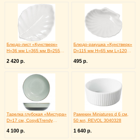
Блюдо-лист «Кунстверк»
Блюдо-ракушка «Кунстверк»
H=36 мм L=365 мм B=255
D=115 мм H=65 мм L=120
мм KunstWerk, 3020735
мм B=105 мм KunstWerk,
2 420 р.
495 р.
3020736
Тарелка глубокая «Мистура»
Рамекин Miniatures d 6 см,
D=17 см, Cosy&Trendy
50 мл, REVOL 3040328
3014457
4 100 р.
1 640 р.