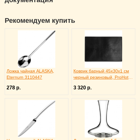
Рекомендуем купить
Ложка чайная ALASKA,
Коврик барный 45x30x1 см
Eternum 3110447
черный резиновый, ProHotel
bar 2120624
278 р.
3 320 р.