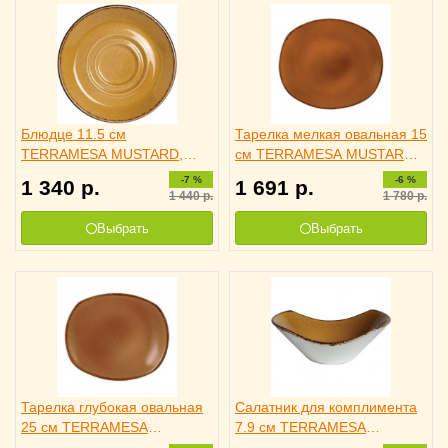
Блюдце 11.5 см
Тарелка мелкая овальная 15
TERRAMESA MUSTARD,
см TERRAMESA MUSTARD,
STEELITE 3022123
STEELITE 3010146
-7 %
-6 %
1 340
р.
1 691
р.
1 440
р.
1 780
р.
Выбрать
Выбрать
Тарелка глубокая овальная
Салатник для комплимента
25 см TERRAMESA
7.9 см TERRAMESA
MUSTARD, STEELITE
MUSTARD, STEELITE