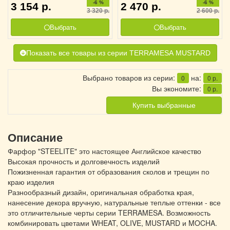
-6 %
-6 %
3 154
р.
2 470
р.
3011570
3030159
3 320
р.
2 600
р.
Выбрать
Выбрать
Показать все товары из серии TERRAMESA MUSTARD
Выбрано товаров из серии:
на:
0
0
р.
Вы экономите:
0
р.
Купить выбранные
Описание
Фарфор "STEELITE" это настоящее Английское качество
Высокая прочность и долговечность изделий
Пожизненная гарантия от образования сколов и трещин по
краю изделия
Разнообразный дизайн, оригинальная обработка края,
нанесение декора вручную, натуральные теплые оттенки - все
это отличительные черты серии TERRAMESA. Возможность
комбинировать цветами WHEAT, OLIVE, MUSTARD и MOCHA.