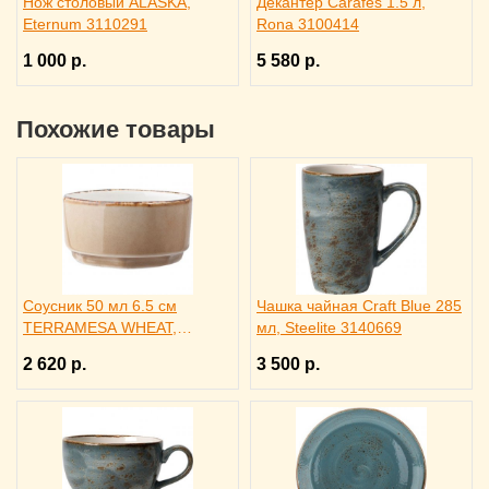
Нож столовый ALASKA,
Декантер Carafes 1.5 л,
Eternum 3110291
Rona 3100414
1 000 р.
5 580 р.
Похожие товары
Соусник 50 мл 6.5 см
Чашка чайная Craft Blue 285
TERRAMESA WHEAT,
мл, Steelite 3140669
STEELITE 3040578
2 620 р.
3 500 р.