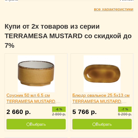
все характеристики
Купи от 2х товаров из серии
TERRAMESA MUSTARD со скидкой до
7%
Соусник 50 мл 6.5 см
Блюдо овальное 25.5х13 см
TERRAMESA MUSTARD,
TERRAMESA MUSTARD,
STEELITE 3040579
STEELITE 3020696
-6 %
-7 %
2 660
р.
5 766
р.
2 800
р.
6 200
р.
Выбрать
Выбрать