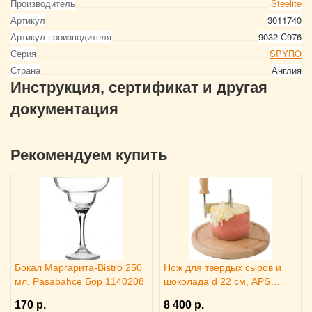
Производитель
Steelite
Артикул
3011740
Артикул производителя
9032 C976
Серия
SPYRO
Страна
Англия
Инструкция, сертификат и другая
документация
Рекомендуем купить
Бокал Маргарита-Bistro 250
Нож для твердых сыров и
мл, Pasabahce Бор 1140208
шоколада d 22 см, APS
4071012
170 р.
8 400 р.