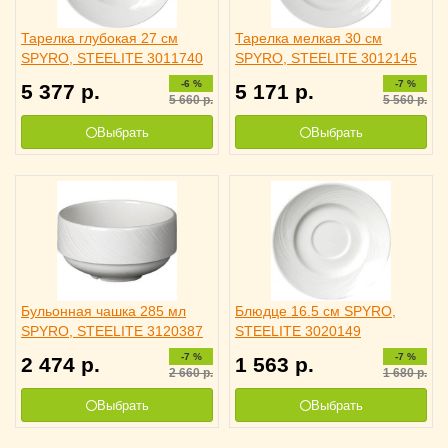
Тарелка глубокая 27 см
Тарелка мелкая 30 см
SPYRO, STEELITE 3011740
SPYRO, STEELITE 3012145
-6 %
-7 %
5 377
р.
5 171
р.
5 660
р.
5 560
р.
Выбрать
Выбрать
Бульонная чашка 285 мл
Блюдце 16.5 см SPYRO,
SPYRO, STEELITE 3120387
STEELITE 3020149
-7 %
-7 %
2 474
р.
1 563
р.
2 660
р.
1 680
р.
Выбрать
Выбрать