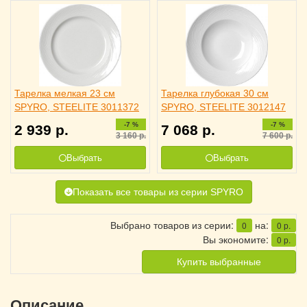
Тарелка мелкая 23 см
Тарелка глубокая 30 см
SPYRO, STEELITE 3011372
SPYRO, STEELITE 3012147
-7 %
-7 %
2 939
р.
7 068
р.
3 160
р.
7 600
р.
Выбрать
Выбрать
Показать все товары из серии SPYRO
Выбрано товаров из серии:
на:
0
0
р.
Вы экономите:
0
р.
Купить выбранные
Описание