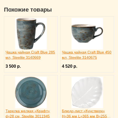
Похожие товары
Чашка чайная Craft Blue 285
Чашка чайная Craft Blue 450
мл, Steelite 3140669
мл, Steelite 3140675
3 500 р.
4 520 р.
Тарелка мелкая «Крафт»
Блюдо-лист «Кунстверк»
d=28 см, Steelite 3011945
H=36 мм L=365 мм B=255