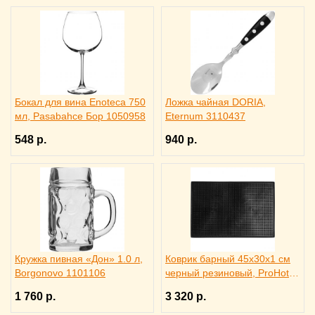
Бокал для вина Enoteca 750
Ложка чайная DORIA,
мл, Pasabahce Бор 1050958
Eternum 3110437
548 р.
940 р.
Кружка пивная «Дон» 1.0 л,
Коврик барный 45x30x1 см
Borgonovo 1101106
черный резиновый, ProHotel
bar 2120624
1 760 р.
3 320 р.