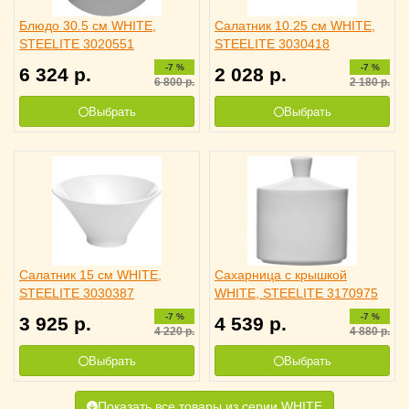
Блюдо 30.5 см WHITE,
Салатник 10.25 см WHITE,
STEELITE 3020551
STEELITE 3030418
-7 %
-7 %
6 324
р.
2 028
р.
6 800
р.
2 180
р.
Выбрать
Выбрать
Салатник 15 см WHITE,
Сахарница c крышкой
STEELITE 3030387
WHITE, STEELITE 3170975
-7 %
-7 %
3 925
р.
4 539
р.
4 220
р.
4 880
р.
Выбрать
Выбрать
Показать все товары из серии WHITE