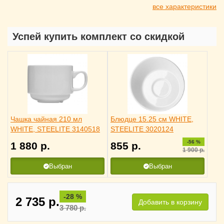
все характеристики
Успей купить комплект со скидкой
Чашка чайная 210 мл
Блюдце 15.25 см WHITE,
WHITE, STEELITE 3140518
STEELITE 3020124
-56 %
1 880
р.
855
р.
1 900
р.
Выбран
Выбран
-28 %
2 735
р.
Добавить в корзину
3 780
р.