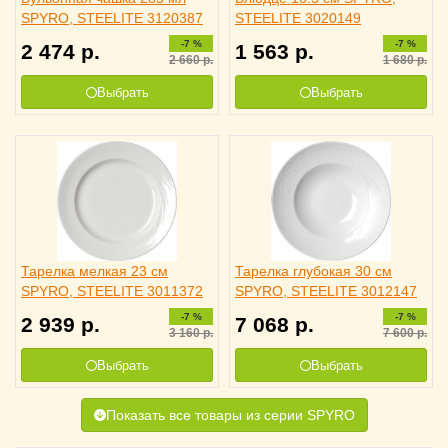
SPYRO, STEELITE 3120387
STEELITE 3020149
-7 %
-7 %
2 474
р.
1 563
р.
2 660
р.
1 680
р.
Выбрать
Выбрать
Тарелка мелкая 23 см
Тарелка глубокая 30 см
SPYRO, STEELITE 3011372
SPYRO, STEELITE 3012147
-7 %
-7 %
2 939
р.
7 068
р.
3 160
р.
7 600
р.
Выбрать
Выбрать
Показать все товары из серии SPYRO