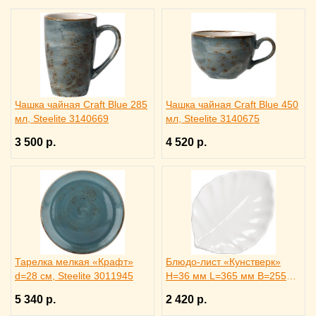
Чашка чайная Craft Blue 285
Чашка чайная Craft Blue 450
мл, Steelite 3140669
мл, Steelite 3140675
3 500 р.
4 520 р.
Тарелка мелкая «Крафт»
Блюдо-лист «Кунстверк»
d=28 см, Steelite 3011945
H=36 мм L=365 мм B=255
мм KunstWerk, 3020735
5 340 р.
2 420 р.