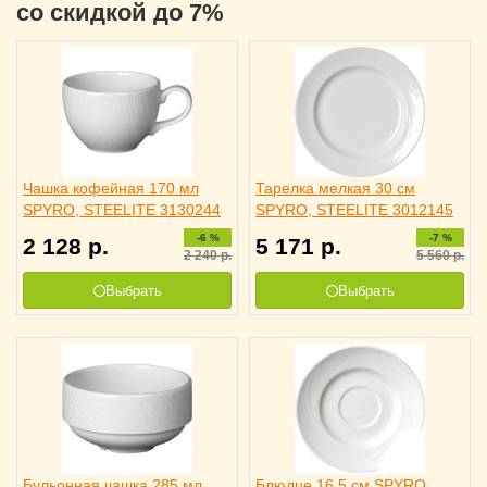
со скидкой до 7%
Чашка кофейная 170 мл
Тарелка мелкая 30 см
SPYRO, STEELITE 3130244
SPYRO, STEELITE 3012145
-6 %
-7 %
2 128
р.
5 171
р.
2 240
р.
5 560
р.
Выбрать
Выбрать
Бульонная чашка 285 мл
Блюдце 16.5 см SPYRO,