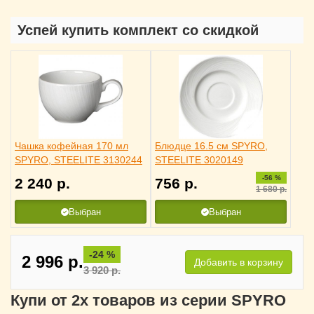
Успей купить комплект со скидкой
Чашка кофейная 170 мл
Блюдце 16.5 см SPYRO,
SPYRO, STEELITE 3130244
STEELITE 3020149
-56 %
2 240
р.
756
р.
1 680
р.
Выбран
Выбран
-24 %
2 996
р.
Добавить в корзину
3 920
р.
Купи от 2х товаров из серии SPYRO