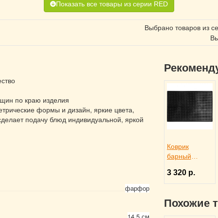
Показать все товары из серии RED
Выбрано товаров из с
Вы
Рекоменд
ество
ещин по краю изделия
етрические формы и дизайн, яркие цвета,
делает подачу блюд индивидуальной, яркой
Коврик
барный
45x30x1 см
3 320 р.
черный
резиновый,
фарфор
ProHotel bar
Похожие 
2120624
14.5 см