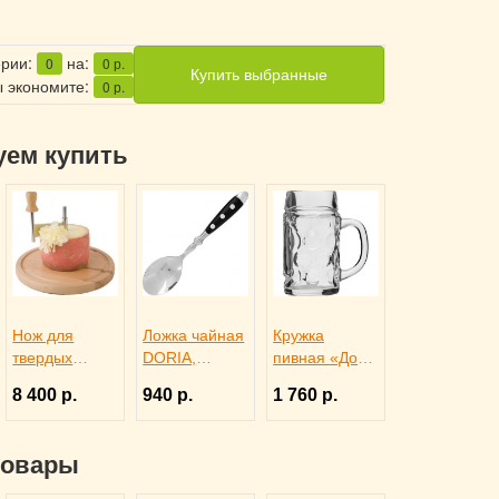
ерии:
на:
0
0
р.
Купить выбранные
 экономите:
0
р.
уем купить
Нож для
Ложка чайная
Кружка
твердых
DORIA,
пивная «Дон»
сыров и
Eternum
1.0 л,
8 400 р.
940 р.
1 760 р.
шоколада d
3110437
Borgonovo
22 см, APS
1101106
4071012
товары