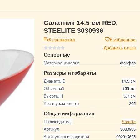
Салатник 14.5 см RED,
STEELITE 3030936
К сравнению
В избранное
Добавить отзыв
Основные
Материал изделия
фарфор
Размеры и габариты
Диаметр, D
14.5 см
Объем, м3
155 мл
Высота, Н
6.7 см
Вес в упаковке, гр
265
Общая информация
Производитель
Steelite
Артикул
3030936
Артикул производителя
9023 C625