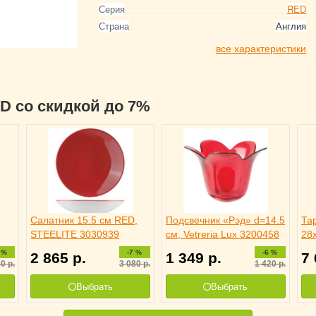
Серия
RED
Страна
Англия
все характеристики
ED со скидкой до 7%
Салатник 15.5 см RED,
Подсвечник «Рэд» d=14.5
Та
STEELITE 3030939
см, Vetreria Lux 3200458
28
30
 %
-7 %
-6 %
2 865
р.
1 349
р.
7
80
р.
3 080
р.
1 420
р.
Выбрать
Выбрать