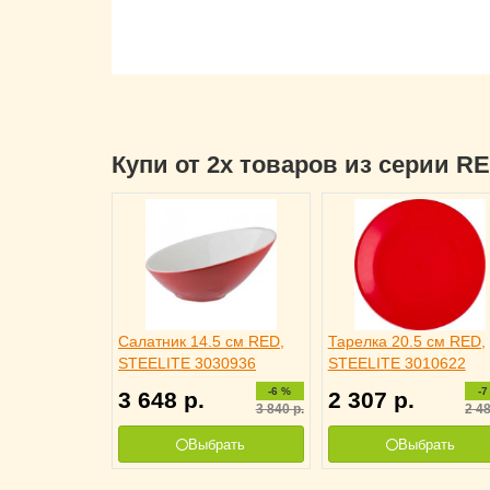
Купи от 2х товаров из серии R
Салатник 14.5 см RED,
Тарелка 20.5 см RED,
STEELITE 3030936
STEELITE 3010622
-6 %
-7
3 648
р.
2 307
р.
3 840
р.
2 4
Выбрать
Выбрать