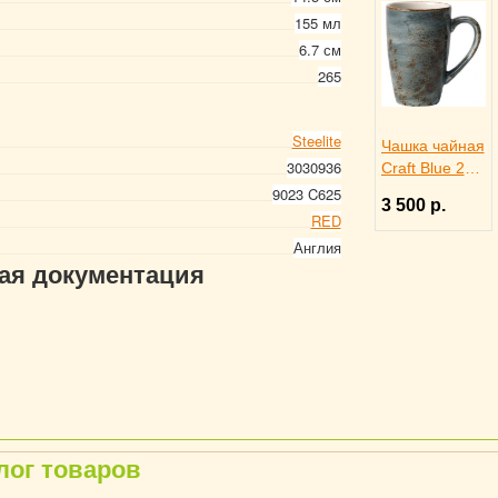
155 мл
6.7 см
265
Steelite
Чашка чайная
3030936
Craft Blue 285
мл, Steelite
9023 C625
3 500 р.
3140669
RED
Англия
гая документация
лог товаров