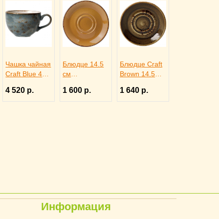
Чашка чайная
Блюдце 14.5
Блюдце Craft
Craft Blue 450
см
Brown 14.5
мл, Steelite
TERRAMESA
см, Steelite
4 520 р.
1 600 р.
1 640 р.
3140675
MUSTARD,
3022171
STEELITE
3022124
Информация