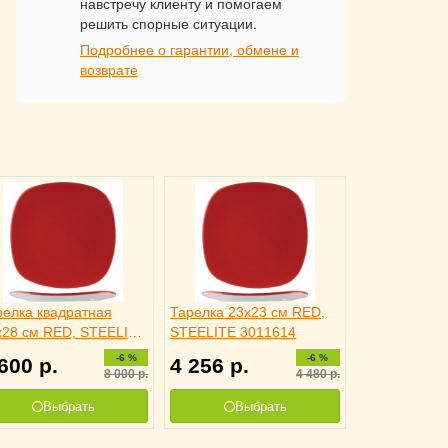
навстречу клиенту и помогаем
решить спорные ситуации.
Подробнее о гарантии, обмене и
возврате
релка квадратная
Тарелка 23x23 см RED,
x28 см RED, STEELITE
STEELITE 3011614
11819
-6 %
-6 %
 600
р.
4 256
р.
8 000
р.
4 480
р.
Выбрать
Выбрать