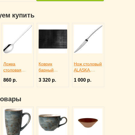
уем купить
Ложка
Коврик
Нож столовый
столовая
барный
ALASKA,
ALASKA,
45x30x1 см
Eternum
860 р.
3 320 р.
1 000 р.
Eternum
черный
3110291
3110142
резиновый,
ProHotel bar
товары
2120624