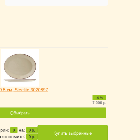
9.5 см, Steelite 3020897
-6 %
7 000
р.
Выбрать
ерии:
на:
0
0
р.
Купить выбранные
 экономите:
0
р.