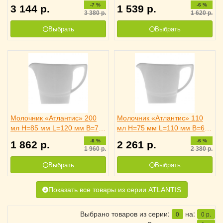
L=19 см B=10.5 см Lilien
Austria, 3170980
-7 %
-6 %
3 144
р.
1 539
р.
Austria, 3160337
3 380
р.
1 620
р.
Выбрать
Выбрать
Молочник «Атлантис» 200
Молочник «Атлантис» 110
мл H=85 мм L=120 мм B=70
мл H=75 мм L=110 мм B=60
мм Lilien Austria, 3170783
мм Lilien Austria, 3170782
-6 %
-6 %
1 862
р.
2 261
р.
1 960
р.
2 380
р.
Выбрать
Выбрать
Показать все товары из серии ATLANTIS
Выбрано товаров из серии:
на:
0
0
р.