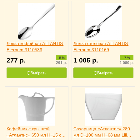
Ложка кофейная ATLANTIS,
Ложка столовая ATLANTIS,
Eternum 3110536
Eternum 3110169
-5 %
-7 %
277
р.
1 005
р.
291
р.
1 080
р.
Выбрать
Выбрать
Кофейник с крышкой
Сахарница «Атлантис» 280
«Атлантис» 650 мл H=15 см
мл D=100 мм H=68 мм Lilien