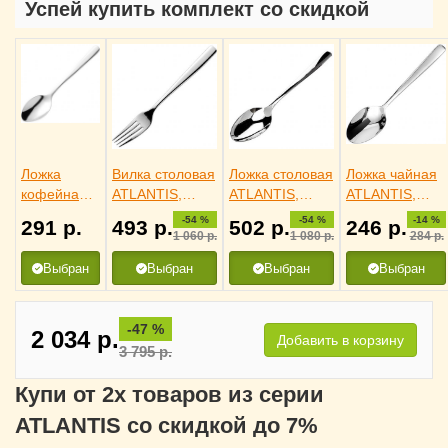
Успей купить комплект со скидкой
Ложка
Вилка столовая
Ложка столовая
Ложка чайная
кофейная
ATLANTIS,
ATLANTIS,
ATLANTIS,
ATLANTIS,
Eternum
Eternum
Eternum
-54 %
-54 %
-14 %
291
р.
493
р.
502
р.
246
р.
Eternum
3110823
3110169
3110457
1 060
р.
1 080
р.
284
р.
3110536
Выбран
Выбран
Выбран
Выбран
-47 %
2 034
р.
Добавить в корзину
3 795
р.
Купи от 2х товаров из серии
ATLANTIS со скидкой до 7%