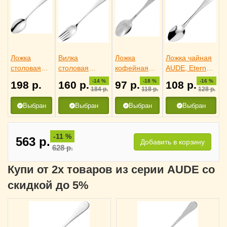
Ложка
Вилка
Ложка
Ложка чайная
столовая
столовая
кофейная
AUDE, Eternum
AUDE,
AUDE, Eternum
AUDE,
3110449
-14 %
-18 %
-16 %
198
р.
160
р.
97
р.
108
р.
Eternum
3110396
Eternum
184
р.
118
р.
128
р.
3110144
3110527
Выбран
Выбран
Выбран
Выбран
-11 %
563
р.
Добавить в корзину
628
р.
Купи от 2х товаров из серии AUDE со
скидкой до 5%