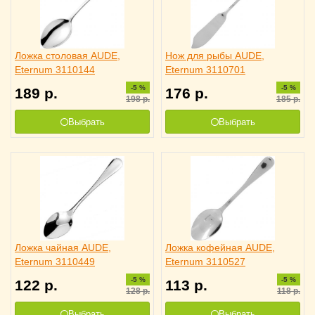
Ложка столовая AUDE,
Нож для рыбы AUDE,
Eternum 3110144
Eternum 3110701
-5 %
-5 %
189
р.
176
р.
198
р.
185
р.
Выбрать
Выбрать
Ложка чайная AUDE,
Ложка кофейная AUDE,
Eternum 3110449
Eternum 3110527
-5 %
-5 %
122
р.
113
р.
128
р.
118
р.
Выбрать
Выбрать