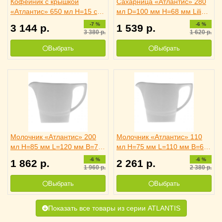
Кофейник с крышкой
Сахарница «Атлантис» 280
«Атлантис» 650 мл H=15 см
мл D=100 мм H=68 мм Lilien
L=19 см B=10.5 см Lilien
Austria, 3170980
-7 %
-6 %
3 144
р.
1 539
р.
Austria, 3160337
3 380
р.
1 620
р.
Выбрать
Выбрать
Молочник «Атлантис» 200
Молочник «Атлантис» 110
мл H=85 мм L=120 мм B=70
мл H=75 мм L=110 мм B=60
мм Lilien Austria, 3170783
мм Lilien Austria, 3170782
-6 %
-6 %
1 862
р.
2 261
р.
1 960
р.
2 380
р.
Выбрать
Выбрать
Показать все товары из серии ATLANTIS