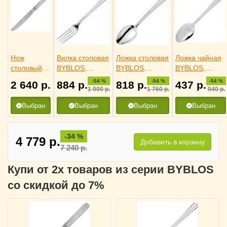
Нож
Вилка столовая
Ложка столовая
Ложка чайная
столовый
BYBLOS,
BYBLOS,
BYBLOS,
BYBLOS,
Eternum
Eternum
Eternum
-54 %
-54 %
-54 %
2 640
р.
884
р.
818
р.
437
р.
Eternum
3111210
3111017
3110495
1 900
р.
1 760
р.
940
р.
3111310
Выбран
Выбран
Выбран
Выбран
-34 %
4 779
р.
Добавить в корзину
7 240
р.
Купи от 2х товаров из серии BYBLOS
со скидкой до 7%