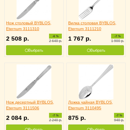
Нож столовый BYBLOS,
Вилка столовая BYBLOS,
Eternum 3111310
Eternum 3111210
-6 %
-7 %
2 508
р.
1 767
р.
2 640
р.
1 900
р.
Выбрать
Выбрать
Нож десертный BYBLOS,
Ложка чайная BYBLOS,
Eternum 3111506
Eternum 3110495
-7 %
-7 %
2 084
р.
875
р.
2 240
р.
940
р.
Выбрать
Выбрать