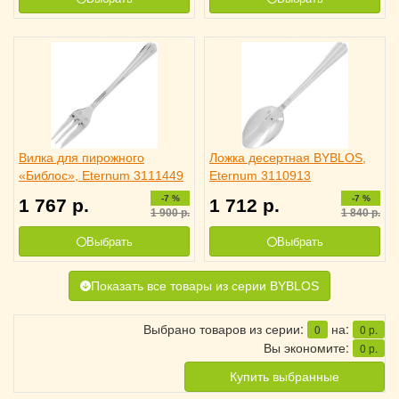
Вилка для пирожного
Ложка десертная BYBLOS,
«Библос», Eternum 3111449
Eternum 3110913
-7 %
-7 %
1 767
р.
1 712
р.
1 900
р.
1 840
р.
Выбрать
Выбрать
Показать все товары из серии BYBLOS
Выбрано товаров из серии:
на:
0
0
р.
Вы экономите:
0
р.
Купить выбранные