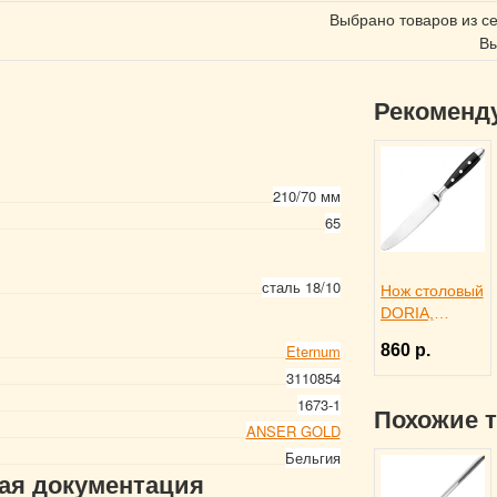
Выбрано товаров из с
Вы
Рекоменд
210/70 мм
65
сталь 18/10
Нож столовый
DORIA,
Eternum
860 р.
Eternum
3110277
3110854
1673-1
Похожие 
ANSER GOLD
Бельгия
гая документация