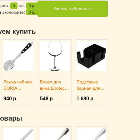
ерии:
на:
0
0
р.
Купить выбранные
 экономите:
0
р.
уем купить
Ложка чайная
Бокал для
Подставка
DORIA,
вина Enoteca
барная для
Eternum
750 мл,
салфеток
940 р.
548 р.
1 680 р.
3110437
Pasabahce
черная,
Бор 1050958
ProHotel bar
3170585
товары