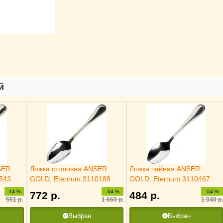
й
SER
Ложка столовая ANSER
Ложка чайная ANSER
543
GOLD, Eternum 3110188
GOLD, Eternum 3110467
-14 %
-54 %
-54 %
772
р.
484
р.
551
р.
1 660
р.
1 040
р.
Выбран
Выбран