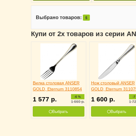
Выбрано товаров:
5
Купи от 2х товаров из серии 
Вилка столовая ANSER
Нож столовый ANSER
GOLD, Eternum 3110854
GOLD, Eternum 31107
-6 %
-7
1 577
р.
1 600
р.
1 660
р.
1 7
Выбрать
Выбрать