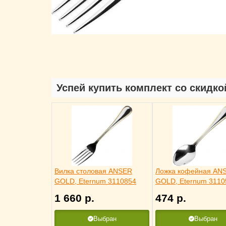
Успей купить комплект со скидко
Вилка столовая ANSER
Ложка кофейная AN
GOLD, Eternum 3110854
GOLD, Eternum 3110
1 660
р.
474
р.
Выбран
Выбран