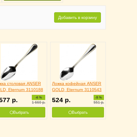
Добавить в корзину
жка столовая ANSER
Ложка кофейная ANSER
LD, Eternum 3110188
GOLD, Eternum 3110543
-6 %
-5 %
 577
р.
524
р.
1 660
р.
551
р.
Выбрать
Выбрать