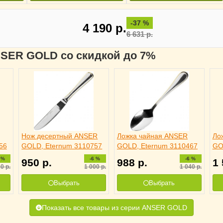
-37 %
4 190
р.
6 631
р.
ANSER GOLD со скидкой до 7%
Нож десертный ANSER
Ложка чайная ANSER
Ло
56
GOLD, Eternum 3110757
GOLD, Eternum 3110467
GO
 %
-6 %
-6 %
950
р.
988
р.
1
20
р.
1 000
р.
1 040
р.
Выбрать
Выбрать
Показать все товары из серии ANSER GOLD