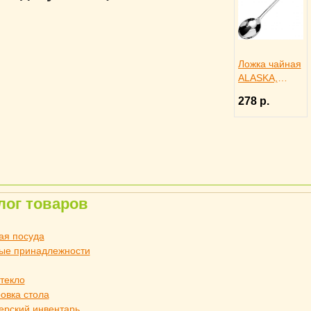
Ложка чайная
ALASKA,
Eternum
278 р.
3110447
лог товаров
ая посуда
ые принадлежности
стекло
овка стола
ерский инвентарь