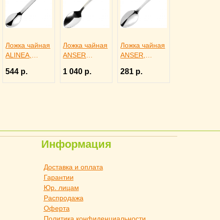
Ложка чайная
Ложка чайная
Ложка чайная
ALINEA,
ANSER
ANSER,
Eternum
GOLD,
Eternum
544 р.
1 040 р.
281 р.
3110450
Eternum
3110433
3110467
Информация
Доставка и оплата
Гарантии
Юр. лицам
Распродажа
Оферта
Политика конфиденциальности