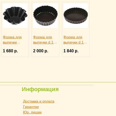
Форма для
Форма для
Форма для
выпечки
выпечки d 10
выпечки d 12
бриошей
см съемное
см съемное
1 680 р.
2 000 р.
1 840 р.
Paderno D=11
дно, Paderno
дно,
см, 4147337
4140934
антипригарно
е покрытие,
Paderno
4141331
Информация
Доставка и оплата
Гарантии
Юр. лицам