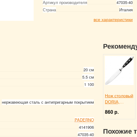
Артикул производителя
47035-40
Страна
Италия
все характеристики
Рекоменд
20 см
5.5 см
1 100
Нож столовый
нержавеющая сталь с антипригарным покрытием
DORIA,
Eternum
860 р.
3110277
PADERNO
4141906
Похожие 
47035-40