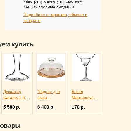
навстречу клиенту и помогаем
решить спорные ситуации.
Подробнее о гарантии, обмене и
возврате
уем купить
Декантер
Поднос для
Бокал
Carafes 1.5 л,
сыра
Маргарита-
Rona 3100414
деревянный
Bistro 250 мл,
5 580 р.
6 400 р.
170 р.
со стеклянной
Pasabahce
крышкой,
Бор 1140208
Trendglas
товары
3171615