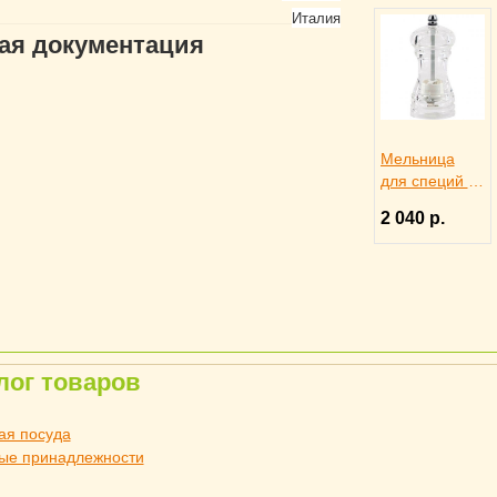
Италия
гая документация
Мельница
для специй h
11.5 см акрил
2 040 р.
керамический
механизм,
ILSA 3172260
лог товаров
ая посуда
ые принадлежности