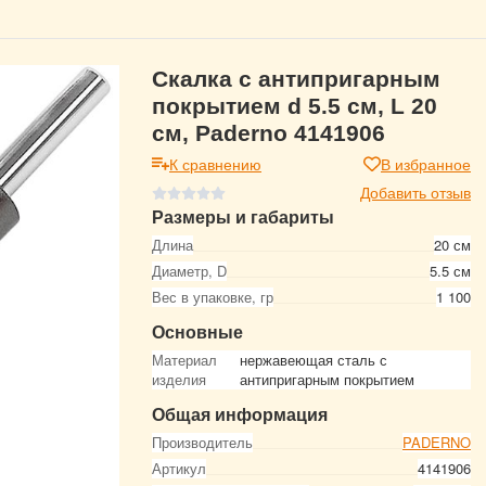
Скалка с антипригарным
покрытием d 5.5 см, L 20
см, Paderno 4141906
К сравнению
В избранное
Добавить отзыв
Размеры и габариты
Длина
20 см
Диаметр, D
5.5 см
Вес в упаковке, гр
1 100
Основные
Материал
нержавеющая сталь с
изделия
антипригарным покрытием
Общая информация
Производитель
PADERNO
Артикул
4141906