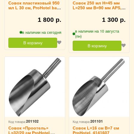
Совок пластиковый 950
Совок 250 мл H=45 мм
мл L 30 см, ProHotel bar
L=250 мм B=90 мм APS,
2110319
4141618
1 800 р.
1 300 р.
в наличии на 10 августа
в наличии на сегодня
(пн)
В корзину
В корзину
201102
201101
Код товара:
Код товара:
Совок «Проотель»
Совок L=16 см B=7 см
L=32/20 см ProHotel,
ProHotel, 4141607