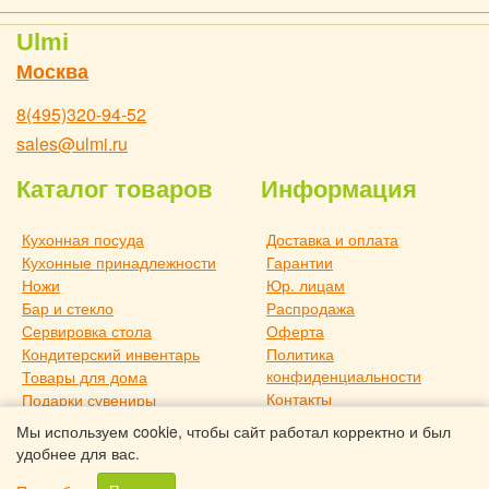
Ulmi
Москва
8(495)320-94-52
sales@ulmi.ru
Каталог товаров
Информация
Кухонная посуда
Доставка и оплата
Кухонные принадлежности
Гарантии
Ножи
Юр. лицам
Бар и стекло
Распродажа
Сервировка стола
Оферта
Кондитерский инвентарь
Политика
конфиденциальности
Товары для дома
Контакты
Подарки сувениры
О компании
Дача и отдых
Мы используем cookie, чтобы сайт работал корректно и был
Статьи
Новое поступление
удобнее для вас.
Товары для дома TouchLife