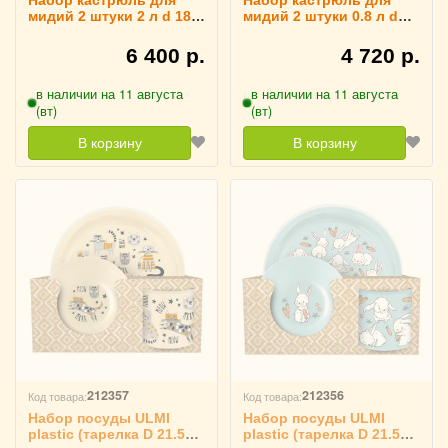
Набор кастрюль для
Набор кастрюль для
мидий 2 штуки 2 л d 18
мидий 2 штуки 0.8 л d
см, APS 4010662
13.5, APS 4010661
6 400 р.
4 720 р.
в наличии на 11 августа
в наличии на 11 августа
(вт)
(вт)
В корзину
В корзину
212357
212356
Код товара:
Код товара:
Набор посуды ULMI
Набор посуды ULMI
plastic (тарелка D 21.5
plastic (тарелка D 21.5