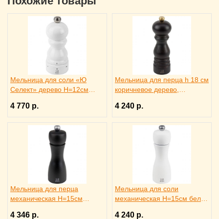
Похожие товары
Мельница для соли «Ю
Мельница для перца h 18 см
Селект» дерево H=12см
коричневое дерево,
белая PEUGEOT, 3173027
металлический механизм,
4 770 р.
4 240 р.
PEUGEOT 3172186
Мельница для перца
Мельница для соли
механическая H=15см
механическая H=15см белая
черная PEUGEOT, 3173034
PEUGEOT, 3173038
4 346 р.
4 240 р.