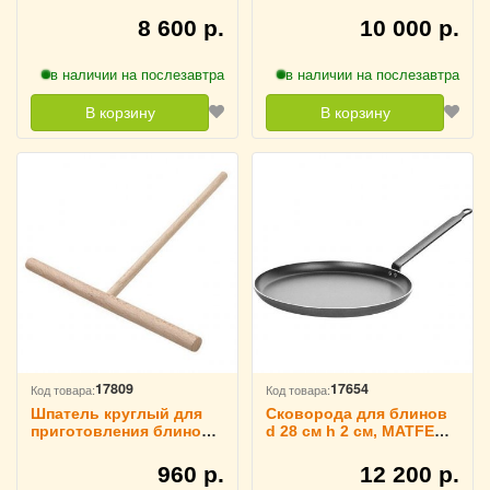
ProHotel, 4021656
9100332
8 600 р.
10 000 р.
в наличии на послезавтра
в наличии на послезавтра
В корзину
В корзину
17809
17654
Код товара:
Код товара:
Шпатель круглый для
Сковорода для блинов
приготовления блинов,
d 28 см h 2 см, MATFER
MATFER 4142546
4020924
960 р.
12 200 р.