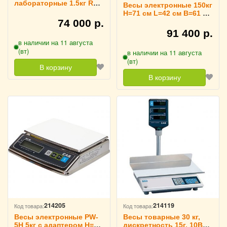
лабораторные 1.5кг RP
Весы электронные 150кг
CAS, MWP-1500
H=71 см L=42 см B=61 см
RP CAS, DL-150
74 000 р.
91 400 р.
в наличии на 11 августа
(вт)
в наличии на 11 августа
(вт)
В корзину
В корзину
214205
214119
Код товара:
Код товара:
Весы электронные PW-
Весы товарные 30 кг,
5H 5кг с адаптером H=65
дискретность 15г, 10Вт