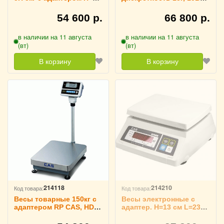
мм L=245 мм B=225 мм
RP CAS, AP-30M BT
RP CAS, PW-5H - PW3
54 600 р.
66 800 р.
в наличии на 11 августа
в наличии на 11 августа
(вт)
(вт)
В корзину
В корзину
214118
214210
Код товара:
Код товара:
Весы товарные 150кг с
Весы электронные с
адаптером RP CAS, HD-
адаптер. H=13 см L=23
150
см B=19 см RP CAS, CAS
SWII-5