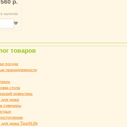
 560 р.
 в наличии
лог товаров
ая посуда
ые принадлежности
стекло
овка стола
ерский инвентарь
 для дома
и сувениры
 отдых
поступление
 для дома TouchLife