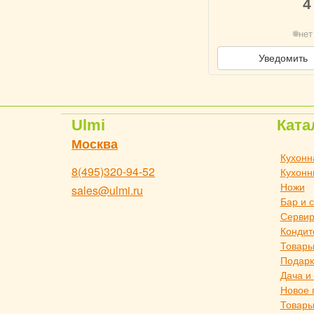
4
нет
Уведомить
Ulmi
Ката
Москва
Кухонн
8(495)320-94-52
Кухонн
Ножи
sales@ulmi.ru
Бар и 
Сервир
Кондит
Товары
Подарк
Дача и
Новое 
Товары