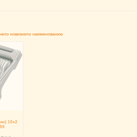
не
по новизне
по наименованию
ми) 10х2
59