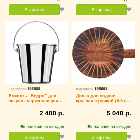
В корзину
В корзину
195688
195658
Код товара:
Код товара:
Емкость ”Ведро” для
Доска для подачи
закусок нержавеющая
круглая с ручкой (5.5 см)
сталь 0.55 л D=10 см
дуб D=240 см PPwood,
ILSA, 4081340
4090741
2 400 р.
5 040 р.
в наличии на сегодня
в наличии на сегодня
В корзину
В корзину