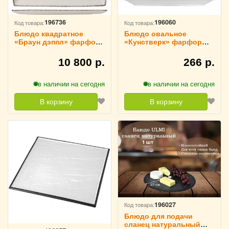
196736
196060
Код товара:
Код товара:
Блюдо квадратное
Блюдо овальное
«Браун дэппл» фарфор
«Кунстверк» фарфор
27х27 см Steelite,
20х14 см KunstWerk,
3021294
3021675
10 800 р.
266 р.
в наличии на сегодня
в наличии на сегодня
В корзину
В корзину
196027
Код товара:
Блюдо для подачи
сланец натуральный