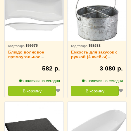
199676
198538
Код товара:
Код товара:
Блюдо волновое
Емкость для закусок с
прямоугольное
ручкой (4 ячейки)
«Кунстверк» H=20 мм
D=21.5, H=11.5 см
L=205 мм B=80 мм
ProHotel, 4081345
582 р.
3 080 р.
KunstWerk, 3020730
в наличии на сегодня
в наличии на сегодня
В корзину
В корзину