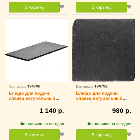
В корзину
В корзину
194798
194792
Код товара:
Код товара:
Блюдо для подачи
Блюдо для подачи
сланец натуральный
сланец натуральный
L=30,B=15см Sunnex,
L=20,B=20см Sunnex,
3022636
3022625
1 140 р.
980 р.
в наличии на сегодня
в наличии на сегодня
В корзину
В корзину