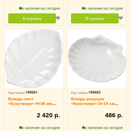
в наличии на сегодня
в наличии на сегодня
В корзину
В корзину
199681
199683
Код товара:
Код товара:
Блюдо-лист
Блюдо-ракушка
«Кунстверк» H=36 мм
«Кунстверк» D=14 см
L=365 мм B=255 мм
H=13 см L=14 см B=4 см
KunstWerk, 3020735
KunstWerk, 3020737
2 420 р.
486 р.
в наличии на сегодня
в наличии на сегодня