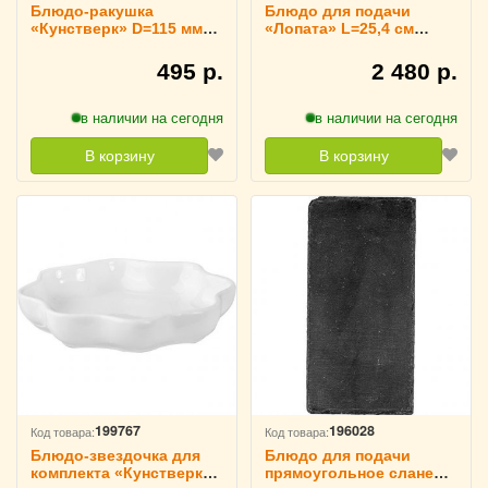
Блюдо-ракушка
Блюдо для подачи
«Кунстверк» D=115 мм
«Лопата» L=25,4 см
H=65 мм L=120 мм B=105
KunstWerk, 3023023
мм KunstWerk, 3020736
495 р.
2 480 р.
в наличии на сегодня
в наличии на сегодня
В корзину
В корзину
199767
196028
Код товара:
Код товара:
Блюдо-звездочка для
Блюдо для подачи
комплекта «Кунстверк»
прямоугольное сланец