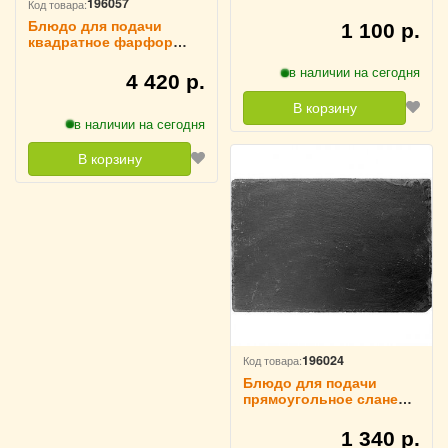
196057
Код товара:
D=25 см Sunnex, 3022626
Блюдо для подачи
1 100 р.
квадратное фарфор
26х26 см Sunnex,
в наличии на сегодня
3021741
4 420 р.
В корзину
в наличии на сегодня
В корзину
196024
Код товара:
Блюдо для подачи
прямоугольное сланец
натуральный 30х20 см
Sunnex, 3022630
1 340 р.