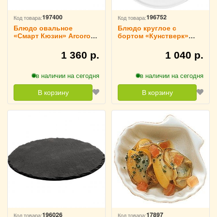
197400
196752
Код товара:
Код товара:
Блюдо овальное
Блюдо круглое с
«Смарт Кюзин» Arcoroc
бортом «Кунстверк»
жаропрочное 250°С
фарфор D=22.5 см
L=22, B=16 см, 3023846
KunstWerk, 3022320
1 360 р.
1 040 р.
в наличии на сегодня
в наличии на сегодня
В корзину
В корзину
196026
17897
Код товара:
Код товара: