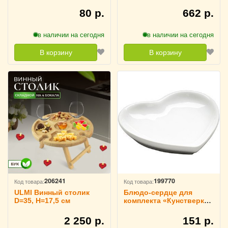
D=70 мм H=6 мм L=71 мм
натуральный 20х10 см
B=71 мм KunstWerk,
Sunnex, 3022624
80 р.
662 р.
3021103
в наличии на сегодня
в наличии на сегодня
В корзину
В корзину
206241
199770
Код товара:
Код товара:
ULMI Винный столик
Блюдо-сердце для
D=35, H=17,5 см
комплекта «Кунстверк»
D=75 мм H=11 мм L=78
мм B=65 мм KunstWerk,
2 250 р.
151 р.
3021106