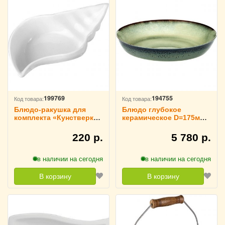
199769
194755
Код товара:
Код товара:
Блюдо-ракушка для
Блюдо глубокое
комплекта «Кунстверк»
керамическое D=175мм
D=110 мм H=21 мм L=115
зеленое Serax, 3021179
мм B=66 мм KunstWerk,
220 р.
5 780 р.
3021105
в наличии на сегодня
в наличии на сегодня
В корзину
В корзину