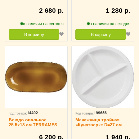
ProHotel, 4090542
3020405
2 680 р.
1 280 р.
в наличии на сегодня
в наличии на сегодня
В корзину
В корзину
14402
199656
Код товара:
Код товара:
Блюдо овальное
Менажница тройная
25.5х13 см TERRAMESA
«Кунстверк» D=27 см
MUSTARD, STEELITE
H=4 см KunstWerk,
3020696
3020676
6 200 р.
1 940 р.