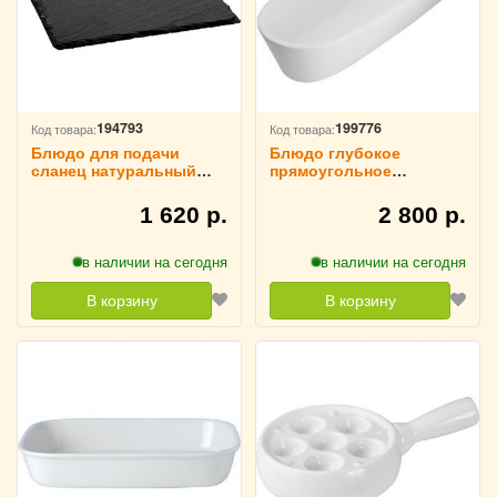
194793
199776
Код товара:
Код товара:
Блюдо для подачи
Блюдо глубокое
сланец натуральный
прямоугольное
L=30,B=30см Sunnex,
«Кунстверк» H=96 мм
3022631
L=460 мм B=140 мм
1 620 р.
2 800 р.
KunstWerk, 3021207
в наличии на сегодня
в наличии на сегодня
В корзину
В корзину