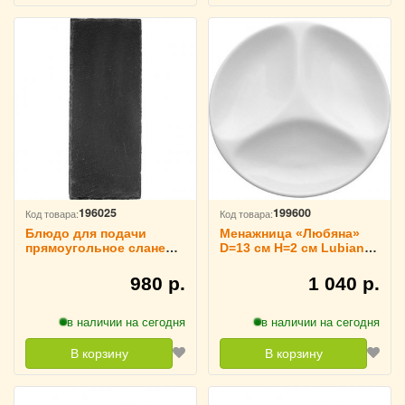
196025
199600
Код товара:
Код товара:
Блюдо для подачи
Менажница «Любяна»
прямоугольное сланец
D=13 см H=2 см Lubiana,
натуральный 30х12 см
3020364
Sunnex, 3022629
980 р.
1 040 р.
в наличии на сегодня
в наличии на сегодня
В корзину
В корзину