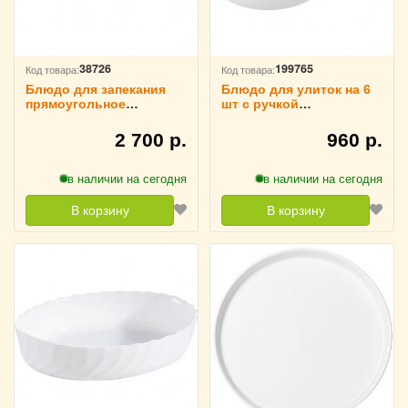
38726
199765
Код товара:
Код товара:
Блюдо для запекания
Блюдо для улиток на 6
прямоугольное
шт с ручкой
«Симплисити Вайт»
«Кунстверк» D=110 мм
16.7х12.2 см, Steelite
H=57 мм L=190 мм B=116
2 700 р.
960 р.
3050412
мм KunstWerk, 3021101
в наличии на сегодня
в наличии на сегодня
В корзину
В корзину