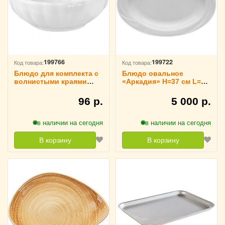
199766
199722
Код товара:
Код товара:
Блюдо для комплекта с
Блюдо овальное
волнистыми краями
«Аркадия» H=37 см L=37
«Кунстверк» 30 мл D=7
см B=31.5 см Lubiana,
см H=2 см KunstWerk,
3020811
96 р.
5 000 р.
3021102
в наличии на сегодня
в наличии на сегодня
В корзину
В корзину