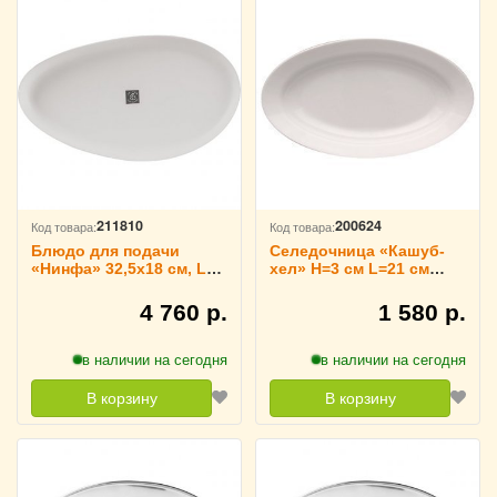
211810
200624
Код товара:
Код товара:
Блюдо для подачи
Селедочница «Кашуб-
«Нинфа» 32,5х18 см, Le
хел» H=3 см L=21 см
CoQ 3024825
B=14 см Lubiana,
3171507
4 760 р.
1 580 р.
в наличии на сегодня
в наличии на сегодня
В корзину
В корзину