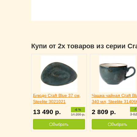
Купи от 2х товаров из серии Cr
Блюдо Craft Blue 37 см,
Чашка чайная Craft Bl
Steelite 3021021
340 мл, Steelite 31406
-7
-6 %
13 490
р.
2 809
р.
3 0
14 200
р.
Выбрать
Выбрать