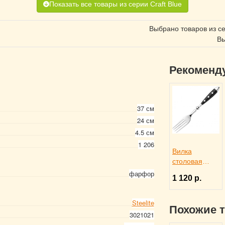
Показать все товары из серии Craft Blue
Выбрано товаров из с
Вы
Рекоменд
37 см
24 см
4.5 см
1 206
Вилка
столовая
DORIA,
фарфор
1 120 р.
Eternum
3110369
Steelite
Похожие 
3021021