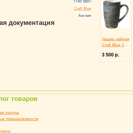
1130 0501
Craft Blue
Англия
гая документация
Чашка чайная
Craft Blue 285
мл, Steelite
3 500 р.
3140669
лог товаров
ая посуда
ые принадлежности
стекло