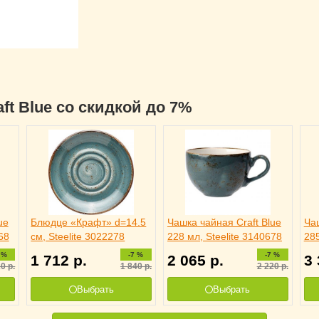
aft Blue со скидкой до 7%
ue
Блюдце «Крафт» d=14.5
Чашка чайная Craft Blue
Чаш
68
см, Steelite 3022278
228 мл, Steelite 3140678
285
 %
-7 %
-7 %
1 712
р.
2 065
р.
3
20
р.
1 840
р.
2 220
р.
Выбрать
Выбрать