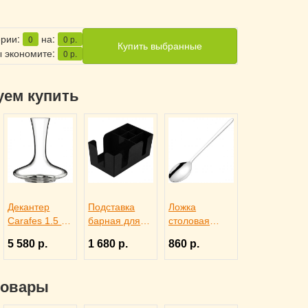
ерии:
на:
0
0
р.
Купить выбранные
 экономите:
0
р.
уем купить
Декантер
Подставка
Ложка
Carafes 1.5 л,
барная для
столовая
Rona 3100414
салфеток
ALASKA,
5 580 р.
1 680 р.
860 р.
черная,
Eternum
ProHotel bar
3110142
3170585
товары