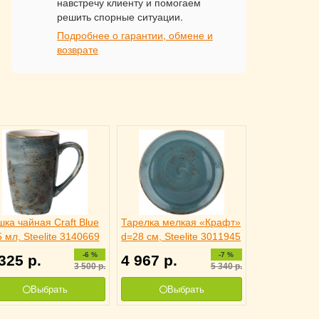
навстречу клиенту и помогаем
решить спорные ситуации.
Подробнее о гарантии, обмене и
возврате
ка чайная Craft Blue
Тарелка мелкая «Крафт»
 мл, Steelite 3140669
d=28 см, Steelite 3011945
-6 %
-7 %
 325
р.
4 967
р.
3 500
р.
5 340
р.
Выбрать
Выбрать