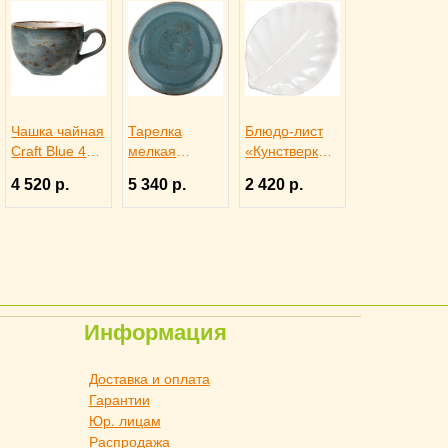
Чашка чайная
Тарелка
Блюдо-лист
Craft Blue 450
мелкая
«Кунстверк»
мл, Steelite
«Крафт» d=28
H=36 мм
4 520 р.
5 340 р.
2 420 р.
3140675
см, Steelite
L=365 мм
3011945
B=255 мм
KunstWerk,
3020735
Информация
Доставка и оплата
Гарантии
Юр. лицам
Распродажа