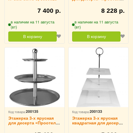
D=21, 26, 31 см H=36 см
ProHotel, 3080391
7 400 р.
8 228 р.
в наличии на 11 августа
в наличии на 11 августа
(вт)
(вт)
В корзину
В корзину
200135
200133
Код товара:
Код товара:
Этажерка 3-х ярусная
Этажерка 3-х ярусная
для десерта «Проотель»
квадратная для десерта
D=30, 40, 50 см H=51 см
«Кунстверк» D=17, 22, 30
ProHotel, 3080388
см KunstWerk, 3080365