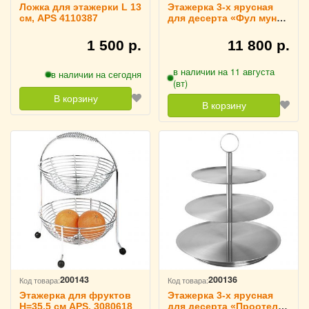
Ложка для этажерки L 13
Этажерка 3-х ярусная
см, APS 4110387
для десерта «Фул мун»
Vidivi, 60989
1 500 р.
11 800 р.
в наличии на 11 августа
в наличии на сегодня
(вт)
В корзину
В корзину
200143
200136
Код товара:
Код товара:
Этажерка для фруктов
Этажерка 3-х ярусная
H=35.5 см APS, 3080618
для десерта «Проотель»