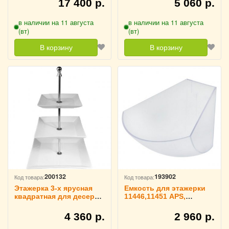
17 400 р.
5 060 р.
в наличии на 11 августа
в наличии на 11 августа
(вт)
(вт)
В корзину
В корзину
200132
193902
Код товара:
Код товара:
Этажерка 3-х ярусная
Емкость для этажерки
квадратная для десерта
11446,11451 APS,
«Кунстверк» D=16, 19, 25
3080641
см H=42 см KunstWerk,
4 360 р.
2 960 р.
3080346