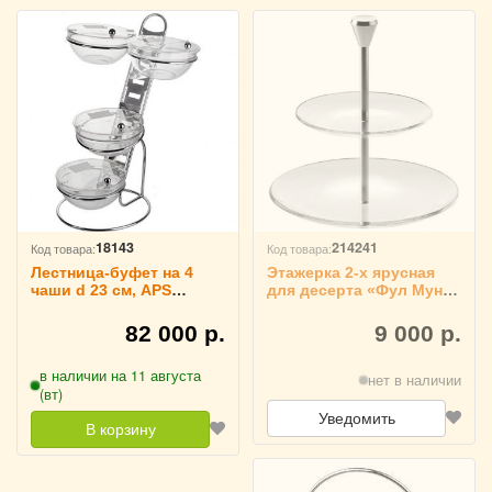
18143
214241
Код товара:
Код товара:
Лестница-буфет на 4
Этажерка 2-х ярусная
чаши d 23 см, APS
для десерта «Фул Мун»
3080348
Vidivi, 60988
82 000 р.
9 000 р.
в наличии на 11 августа
нет в наличии
(вт)
Уведомить
В корзину