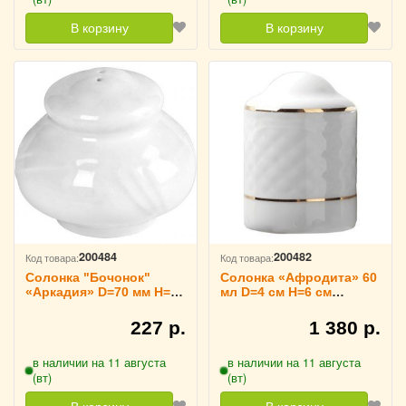
В корзину
В корзину
200484
200482
Код товара:
Код товара:
Солонка "Бочонок"
Солонка «Афродита» 60
«Аркадия» D=70 мм H=65
мл D=4 см H=6 см
мм B=50 мм Lubiana,
Lubiana, 3170120
3170132
227 р.
1 380 р.
в наличии на 11 августа
в наличии на 11 августа
(вт)
(вт)