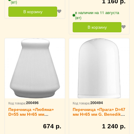
1 160 р.
(вт)
В корзину
в наличии на 11 августа
(вт)
В корзину
200496
200494
Код товара:
Код товара:
Перечница «Любяна»
Перечница «Прага» D=47
D=55 мм H=65 мм
мм H=65 мм G. Benedikt
Lubiana, 3170212
Karlovy Vary, 3170206
674 р.
1 240 р.