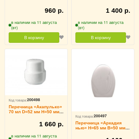
мм Lubiana, 3170222
Lubiana, 3170220
960 р.
1 400 р.
в наличии на 11 августа
в наличии на 11 августа
(вт)
(вт)
В корзину
В корзину
200498
Код товара:
Перечница «Акапулько»
70 мл D=52 мм H=50 мм
200497
Код товара:
B=62 мм Tognana,
3170218
1 660 р.
Перечница «Аркадия
нью» H=65 мм B=50 мм
Lubiana, 3170216
в наличии на 11 августа