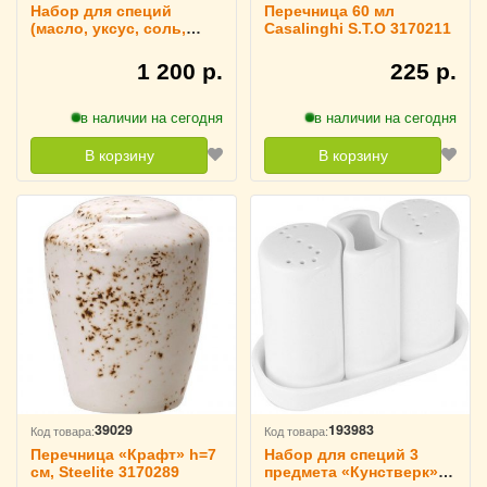
Набор для специй
Перечница 60 мл
(масло, уксус, соль,
Casalinghi S.T.O 3170211
перец) ProHotel, 3172183
1 200 р.
225 р.
в наличии на сегодня
в наличии на сегодня
В корзину
В корзину
39029
193983
Код товара:
Код товара:
Перечница «Крафт» h=7
Набор для специй 3
см, Steelite 3170289
предмета «Кунстверк»