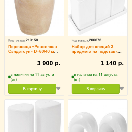
210158
200676
Код товара:
Код товара:
Перечница «Революшн
Набор для специй 3
Сэндстоун» D=60/40 мм,
предмета на подставке
Steelite 3173905
«Кунстверк» H=90 мм
L=140 мм B=55 мм
3 900 р.
1 140 р.
KunstWerk, 3172214
в наличии на 11 августа
в наличии на 11 августа
(вт)
(вт)
В корзину
В корзину