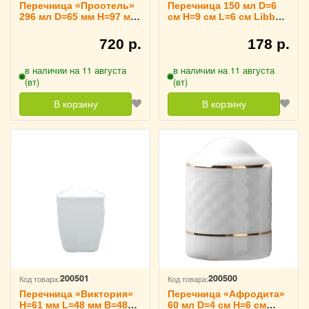
Перечница «Проотель»
Перечница 150 мл D=6
296 мл D=65 мм H=97 мм
см H=9 см L=6 см Libbey,
ProHotel, 3170277
3170250
720 р.
178 р.
в наличии на 11 августа
в наличии на 11 августа
(вт)
(вт)
В корзину
В корзину
200501
200500
Код товара:
Код товара:
Перечница «Виктория»
Перечница «Афродита»
H=61 мм L=48 мм B=48
60 мл D=4 см H=6 см