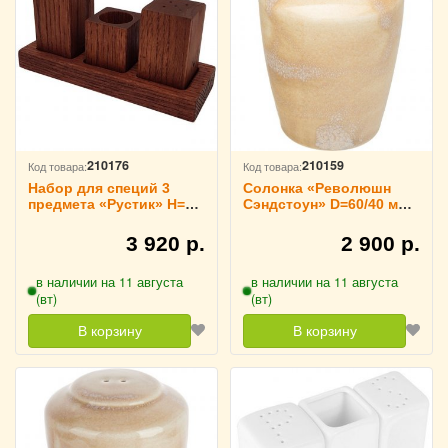
210176
210159
Код товара:
Код товара:
Набор для специй 3
Солонка «Революшн
предмета «Рустик» H=8
Сэндстоун» D=60/40 мм,
см, PPwood 3173744
Steelite 3173814
3 920 р.
2 900 р.
в наличии на 11 августа
в наличии на 11 августа
(вт)
(вт)
В корзину
В корзину