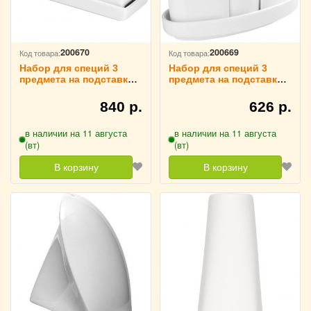
200670
200669
Код товара:
Код товара:
Набор для специй 3
Набор для специй 3
предмета на подставке
предмета на подставке
«Кунстверк» H=60 мм
«Кунстверк» H=85 мм
L=130 мм B=55 мм
L=120 мм B=35 мм
840 р.
626 р.
KunstWerk, 3172126
KunstWerk, 3172125
в наличии на 11 августа
в наличии на 11 августа
(вт)
(вт)
В корзину
В корзину