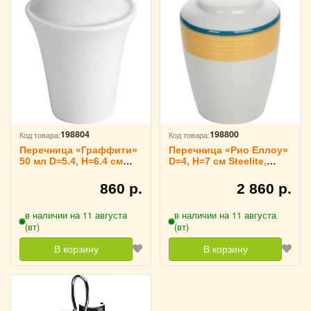
198804
198800
Код товара:
Код товара:
Перечница «Граффити»
Перечница «Рио Еллоу»
50 мл D=5.4, H=6.4 см
D=4, H=7 см Steelite,
Tognana, 3170208
3170281
860 р.
2 860 р.
в наличии на 11 августа
в наличии на 11 августа
(вт)
(вт)
В корзину
В корзину