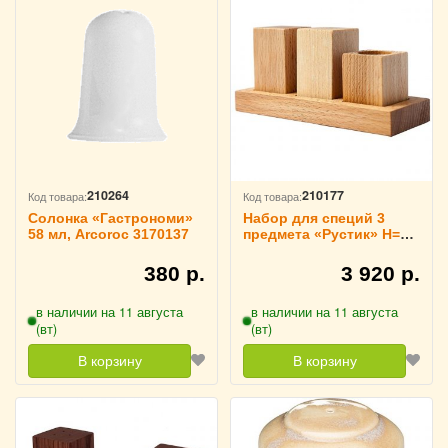
210264
210177
Код товара:
Код товара:
Солонка «Гастрономи»
Набор для специй 3
58 мл, Arcoroc 3170137
предмета «Рустик» H=8
см, PPwood 3173743
380 р.
3 920 р.
в наличии на 11 августа
в наличии на 11 августа
(вт)
(вт)
В корзину
В корзину