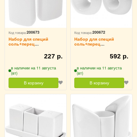
200673
200672
Код товара:
Код товара:
Набор для специй
Набор для специй
соль+перец
соль+перец
«Кунстверк» H=8 см L=4
«Кунстверк» H=7 см
см B=4 см KunstWerk,
L=12 см B=5 см
227 р.
592 р.
3172135
KunstWerk, 3172134
в наличии на 11 августа
в наличии на 11 августа
(вт)
(вт)
В корзину
В корзину