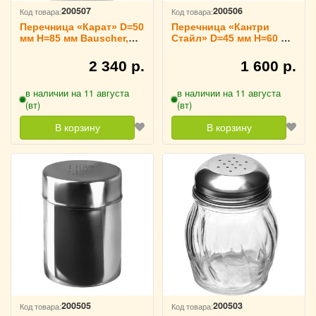
200507
200506
Код товара:
Код товара:
Перечница «Карат» D=50
Перечница «Кантри
мм H=85 мм Bauscher,
Стайл» D=45 мм H=60 мм
3170286
G. Benedikt Karlovy Vary,
3170283
2 340 р.
1 600 р.
в наличии на 11 августа
в наличии на 11 августа
(вт)
(вт)
В корзину
В корзину
200505
200503
Код товара:
Код товара: