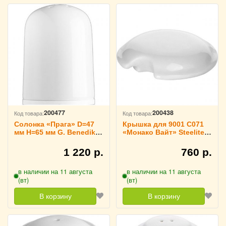
200477
200438
Код товара:
Код товара:
Солонка «Прага» D=47
Крышка для 9001 C071
мм H=65 мм G. Benedikt
«Монако Вайт» Steelite,
Karlovy Vary, 3170107
3150589
1 220 р.
760 р.
в наличии на 11 августа
в наличии на 11 августа
(вт)
(вт)
В корзину
В корзину