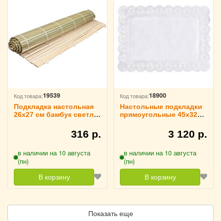
19539
18900
Код товара:
Код товара:
Подкладка настольная
Настольные подкладки
26x27 см бамбук светло-
прямоугольные 45x32
зеленая, WEST HONEST
см 100 штук, Pap Star
3201025
3200611
316 р.
3 120 р.
в наличии на 10 августа
в наличии на 10 августа
(пн)
(пн)
В корзину
В корзину
Показать еще