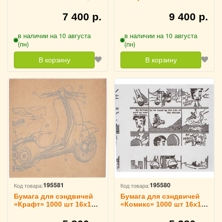
4142121
см ProHotel, 4142128
7 400 р.
9 400 р.
в наличии на 10 августа
в наличии на 10 августа
(пн)
(пн)
В корзину
В корзину
195581
195580
Код товара:
Код товара:
Бумага для сэндвичей
Бумага для сэндвичей
«Крафт» 1000 шт 16х16
«Комикс» 1000 шт 16х16
см Fab up, 4142126
см Fab up, 4142127