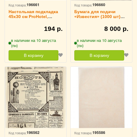
196661
196660
Код товара:
Код товара:
Настольная подкладка
Бумага для подачи
45х30 см ProHotel,
«Известия» (1000 шт)
3200748
30.5х30.5 см Fab up,
4142132
194 р.
8 000 р.
в наличии на 10 августа
в наличии на 10 августа
(пн)
(пн)
В корзину
В корзину
196562
195586
Код товара:
Код товара: