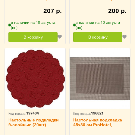
3200777
3200778
207 р.
200 р.
в наличии на 10 августа
в наличии на 10 августа
(пн)
(пн)
В корзину
В корзину
197404
196821
Код товара:
Код товара:
Настольные подкладки
Настольная подкладка
9-слойные (20шт)
45х30 см ProHotel,
Papstar D=9см, 3200649
3200752