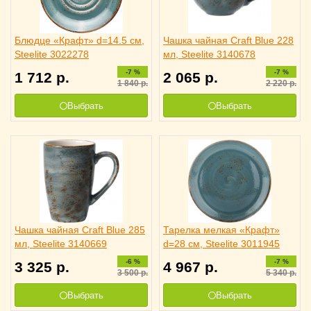
Блюдце «Крафт» d=14.5 см,
Чашка чайная Craft Blue 228
Steelite 3022278
мл, Steelite 3140678
-7 %
-7 %
1 712
р.
2 065
р.
1 840
р.
2 220
р.
Выбрать
Выбрать
Чашка чайная Craft Blue 285
Тарелка мелкая «Крафт»
мл, Steelite 3140669
d=28 см, Steelite 3011945
-6 %
-7 %
3 325
р.
4 967
р.
3 500
р.
5 340
р.
Выбрать
Выбрать