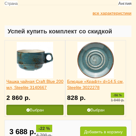
Страна
Англия
все характеристики
Успей купить комплект со скидкой
Чашка чайная Craft Blue 200
Блюдце «Крафт» d=14.5 см,
мл, Steelite 3140667
Steelite 3022278
-56 %
2 860
р.
828
р.
1 840
р.
Выбран
Выбран
-22 %
3 688
р.
Добавить в корзину
4 700
р.