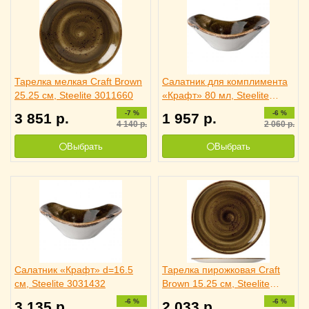
Тарелка мелкая Craft Brown
Салатник для комплимента
25.25 см, Steelite 3011660
«Крафт» 80 мл, Steelite
3031435
-7 %
-6 %
3 851
р.
1 957
р.
4 140
р.
2 060
р.
Выбрать
Выбрать
Салатник «Крафт» d=16.5
Тарелка пирожковая Craft
см, Steelite 3031432
Brown 15.25 см, Steelite
3010169
-6 %
-6 %
3 135
р.
2 033
р.