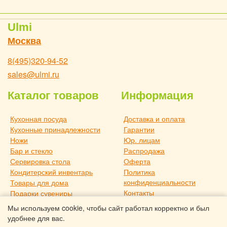
Ulmi
Москва
8(495)320-94-52
sales@ulmi.ru
Каталог товаров
Информация
Кухонная посуда
Доставка и оплата
Кухонные принадлежности
Гарантии
Ножи
Юр. лицам
Бар и стекло
Распродажа
Сервировка стола
Оферта
Кондитерский инвентарь
Политика
конфиденциальности
Товары для дома
Контакты
Подарки сувениры
О компании
Дача и отдых
Мы используем cookie, чтобы сайт работал корректно и был
Статьи
Новое поступление
удобнее для вас.
Товары для дома TouchLife