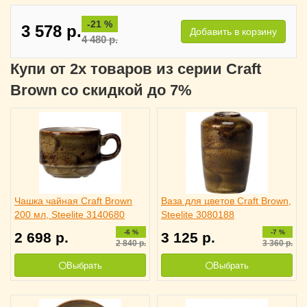
-21 %
3 578
р.
Добавить в корзину
4 480
р.
Купи от 2х товаров из серии Craft
Brown со скидкой до 7%
Чашка чайная Craft Brown
Ваза для цветов Craft Brown,
200 мл, Steelite 3140680
Steelite 3080188
-6 %
-7 %
2 698
р.
3 125
р.
2 840
р.
3 360
р.
Выбрать
Выбрать