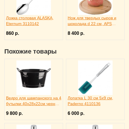
Ложка столовая ALASKA,
Нож для твердых сыров и
Eternum 3110142
шоколада d 22 см, APS
4071012
860 р.
8 400 р.
Похожие товары
Ведро для шампанского на 4
Лопатка L 30 см 5х9 см,
бутылки 40х28х22см черное,
Paderno 4110136
ILSA 3171344
9 800 р.
6 000 р.