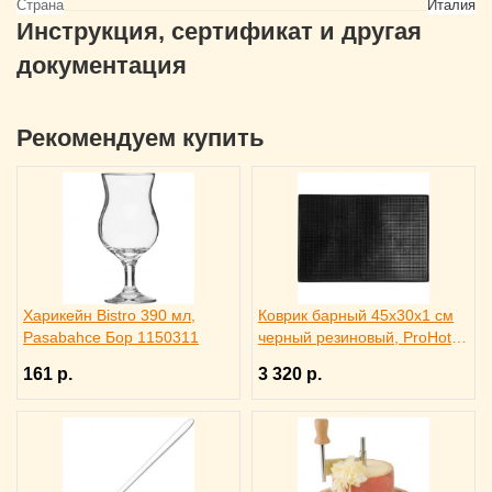
Страна
Италия
Инструкция, сертификат и другая
документация
Рекомендуем купить
Харикейн Bistro 390 мл,
Коврик барный 45x30x1 см
Pasabahce Бор 1150311
черный резиновый, ProHotel
bar 2120624
161 р.
3 320 р.