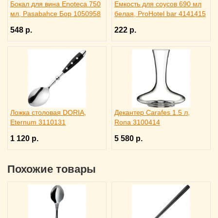
Бокал для вина Enoteca 750
Емкость для соусов 690 мл
мл, Pasabahce Бор 1050958
белая, ProHotel bar 4141415
548 р.
222 р.
Ложка столовая DORIA,
Декантер Carafes 1.5 л,
Eternum 3110131
Rona 3100414
1 120 р.
5 580 р.
Похожие товары