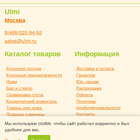
Ulmi
Москва
8(495)320-94-52
sales@ulmi.ru
Каталог товаров
Информация
Кухонная посуда
Доставка и оплата
Кухонные принадлежности
Гарантии
Ножи
Юр. лицам
Бар и стекло
Распродажа
Сервировка стола
Оферта
Кондитерский инвентарь
Политика
конфиденциальности
Товары для дома
Контакты
Подарки сувениры
О компании
Дача и отдых
Мы используем cookie, чтобы сайт работал корректно и был
Статьи
Новое поступление
удобнее для вас.
Товары для дома TouchLife