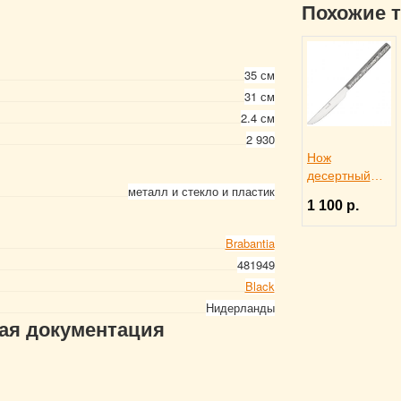
Похожие 
35 см
31 см
2.4 см
2 930
Нож
десертный
металл и стекло и пластик
«Лозанна»
1 100 р.
L=20,7 см,
Sola 3112574
Brabantia
481949
Black
Нидерланды
гая документация