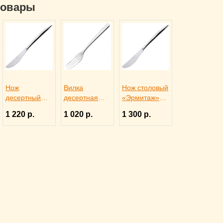
товары
2120624
Нож
Вилка
Нож столовый
десертный
десертная
«Эрмитаж»
«Эрмитаж»
«Эрмитаж»
L=23,5 см,
1 220 р.
1 020 р.
1 300 р.
L=22,1 см,
L=18,8 см,
Sola 3113221
Sola 3112573
Sola 3113905