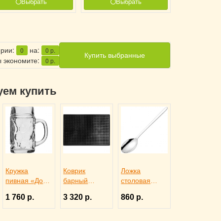
Выбрать
Выбрать
ерии:
на:
0
0
р.
Купить выбранные
 экономите:
0
р.
уем купить
Кружка
Коврик
Ложка
пивная «Дон»
барный
столовая
1.0 л,
45x30x1 см
ALASKA,
1 760 р.
3 320 р.
860 р.
Borgonovo
черный
Eternum
1101106
резиновый,
3110142
ProHotel bar