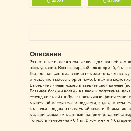
Выбрать
Выбрать
Описание
Элегантные и высокоточные весы для ванной комнат
эксплуатации. Весы с широкой платформой, больши
Встроенная система записи поможет отслеживать д
и мышечной массы в организме. В памяти может х
Выберите личный номер и введите свои данные (возра
Встаньте босыми ногами на весы и подождите, пока
секунд дисплей отобразит различные физические п
мышечной массы тела и жидкости, индекс массы т
колпачки придают весам устойчивости. Внимание: в
медицинскими имплантами, например, кардиостимул
Точность измерения - 0,1 кг. В комплекте 4 батарейк