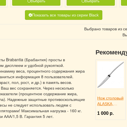
Выбрать
Выбрать
Показать все товары из серии Black
Выбрано товаров из с
Вы
Рекоменд
ы Brabantia (Брабантия) просты в
м дисплеем и удобной рукояткой.
инамику веса, процентного содержания жира
раниться информация 8 пользователей.
ст, пол, рост, и др.) в память весов.
 Ваш вес сохраняется. Через несколько
оказатели (процентное содержание жира,
Нож столовый
ела). Надежные защитные противоскользящие
ALASKA,
есы не следует использовать людям с
Eternum
яторами! Максимальная нагрузка - 160 кг.
1 000 р.
3110291
и ААА/1,5 В. Гарантия 5 лет.