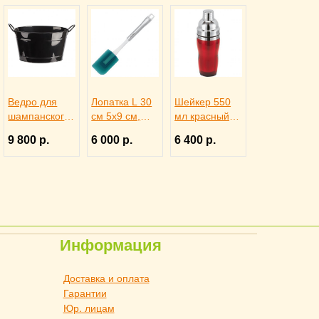
Ведро для
Лопатка L 30
Шейкер 550
шампанского
см 5х9 см,
мл красный,
на 4 бутылки
Paderno
PADERNO
9 800 р.
6 000 р.
6 400 р.
40х28х22см
4110136
2030242
черное, ILSA
3171344
Информация
Доставка и оплата
Гарантии
Юр. лицам