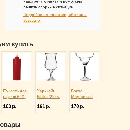
навстречу клиенту и помогаем
решить спорные ситуации.
Подробнее о гарантии, обмене и
возврате
уем купить
Емкость для
Харикейн
Бокал
соусов 690 мл
Bistro 390 мл,
Маргарита-
красная,
Pasabahce
Bistro 250 мл,
163 р.
161 р.
170 р.
ProHotel bar
Бор 1150311
Pasabahce
4141413
Бор 1140208
товары