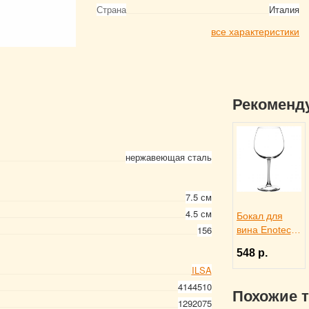
Страна
Италия
все характеристики
Рекоменд
нержавеющая сталь
7.5 см
4.5 см
Бокал для
156
вина Enoteca
750 мл,
548 р.
Pasabahce
ILSA
Бор 1050958
4144510
Похожие 
1292075