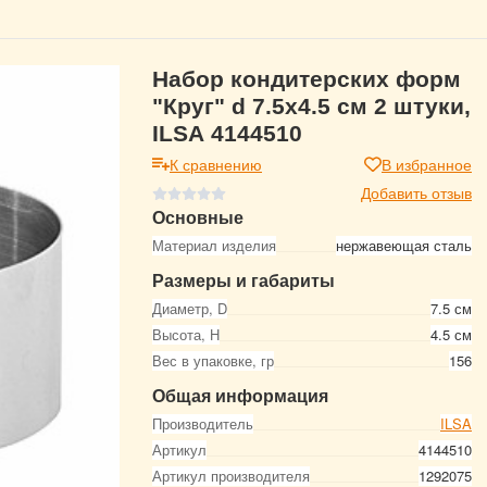
Набор кондитерских форм
"Круг" d 7.5х4.5 см 2 штуки,
ILSA 4144510
К сравнению
В избранное
Добавить отзыв
Основные
Материал изделия
нержавеющая сталь
Размеры и габариты
Диаметр, D
7.5 см
Высота, Н
4.5 см
Вес в упаковке, гр
156
Общая информация
Производитель
ILSA
Артикул
4144510
Артикул производителя
1292075