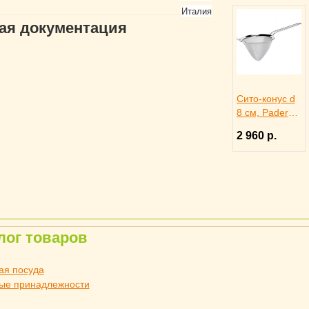
Италия
гая документация
Сито-конус d
8 см, Paderno
4140821
2 960 р.
лог товаров
ая посуда
ые принадлежности