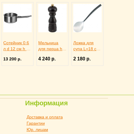
Сотейник 0.6
Мельница
Ложка для
л d 12 см h 6
для перца h
супа L=18 см
см, MATFER
18 см
Black Oak
4 240 р.
2 180 р.
13 200 р.
4010764
коричневое
Chef&Sommeli
дерево,
er, 3112839
металлически
й механизм,
PEUGEOT
3172186
Информация
Доставка и оплата
Гарантии
Юр. лицам