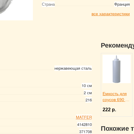
Страна
Франция
все характеристики
Рекоменд
нержавеющая сталь
10 см
2 см
Емкость для
216
соусов 690 мл
белая,
222 р.
ProHotel bar
MATFER
4141415
4142810
Похожие 
371708