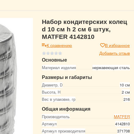
Набор кондитерских колец
d 10 см h 2 см 6 штук,
MATFER 4142810
К сравнению
В избранное
Добавить отзыв
Основные
Материал изделия
нержавеющая сталь
Размеры и габариты
Диаметр, D
10 см
Высота, Н
2 см
Вес в упаковке, гр
216
Общая информация
Производитель
MATFER
Артикул
4142810
Артикул производителя
371708