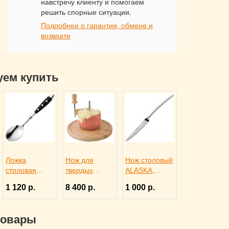
навстречу клиенту и помогаем
решить спорные ситуации.
Подробнее о гарантии, обмене и
возврате
уем купить
Ложка
Нож для
Нож столовый
столовая
твердых
ALASKA,
DORIA,
сыров и
Eternum
1 120 р.
8 400 р.
1 000 р.
Eternum
шоколада d
3110291
3110131
22 см, APS
4071012
товары