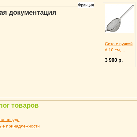
Франция
гая документация
Сито с ручкой
d 10 см,
MATFER
3 900 р.
4140897
лог товаров
ая посуда
ые принадлежности