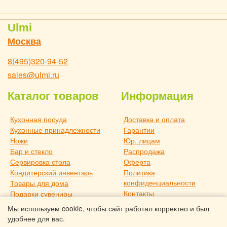
Ulmi
Москва
8(495)320-94-52
sales@ulmi.ru
Каталог товаров
Информация
Кухонная посуда
Доставка и оплата
Кухонные принадлежности
Гарантии
Ножи
Юр. лицам
Бар и стекло
Распродажа
Сервировка стола
Оферта
Кондитерский инвентарь
Политика
конфиденциальности
Товары для дома
Контакты
Подарки сувениры
О компании
Дача и отдых
Мы используем cookie, чтобы сайт работал корректно и был
Статьи
Новое поступление
удобнее для вас.
Товары для дома TouchLife