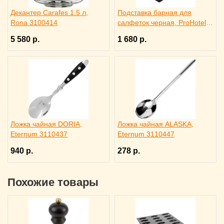
Декантер Carafes 1.5 л,
Подставка барная для
Rona 3100414
салфеток черная, ProHotel
bar 3170585
5 580 р.
1 680 р.
Ложка чайная DORIA,
Ложка чайная ALASKA,
Eternum 3110437
Eternum 3110447
940 р.
278 р.
Похожие товары