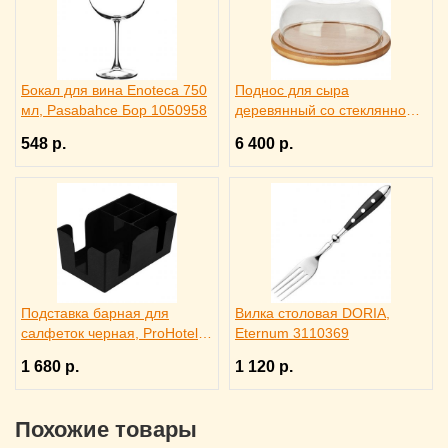
Бокал для вина Enoteca 750
Поднос для сыра
мл, Pasabahce Бор 1050958
деревянный со стеклянной
крышкой, Trendglas 3171615
548 р.
6 400 р.
Подставка барная для
Вилка столовая DORIA,
салфеток черная, ProHotel
Eternum 3110369
bar 3170585
1 680 р.
1 120 р.
Похожие товары