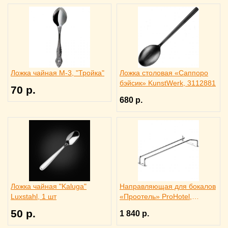
Ложка чайная М-3, "Тройка"
Ложка столовая «Саппоро
бэйсик» KunstWerk, 3112881
70 р.
680 р.
Ложка чайная "Kaluga"
Направляющая для бокалов
Luxstahl, 1 шт
«Проотель» ProHotel,
2121024
50 р.
1 840 р.