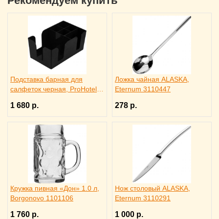
Рекомендуем купить
Подставка барная для
Ложка чайная ALASKA,
салфеток черная, ProHotel
Eternum 3110447
bar 3170585
1 680 р.
278 р.
Кружка пивная «Дон» 1.0 л,
Нож столовый ALASKA,
Borgonovo 1101106
Eternum 3110291
1 760 р.
1 000 р.