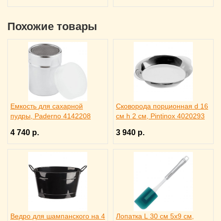
Похожие товары
Емкость для сахарной
Сковорода порционная d 16
пудры, Paderno 4142208
см h 2 см, Pintinox 4020293
4 740 р.
3 940 р.
Ведро для шампанского на 4
Лопатка L 30 см 5х9 см,