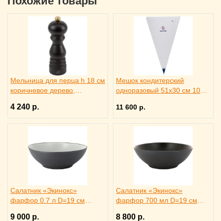
Похожие товары
Мельница для перца h 18 см
Мешок кондитерский
коричневое дерево,
одноразовый 51x30 см 100
металлический механизм,
штук, MATFER 4144255
4 240 р.
11 600 р.
PEUGEOT 3172186
Салатник «Экинокс»
Салатник «Экинокс»
фарфор 0.7 л D=19 см
фарфор 700 мл D=19 см
REVOL, 649577
REVOL, 649578
9 000 р.
8 800 р.