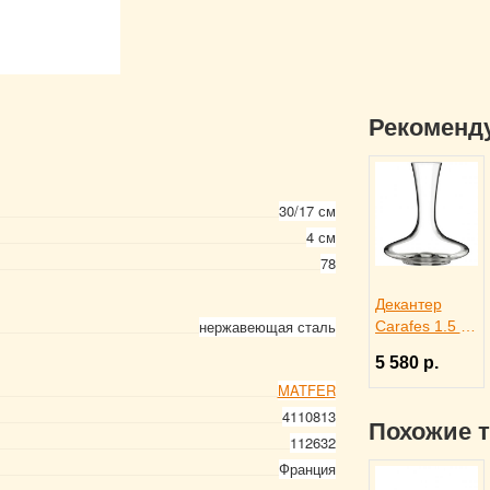
Рекоменд
30/17 см
4 см
78
Декантер
нержавеющая сталь
Carafes 1.5 л,
Rona 3100414
5 580 р.
MATFER
4110813
Похожие 
112632
Франция