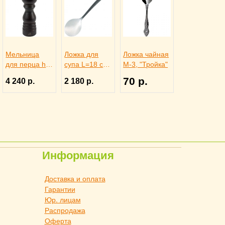
Мельница
Ложка для
Ложка чайная
для перца h
супа L=18 см
М-3, "Тройка"
18 см
Black Oak
70 р.
4 240 р.
2 180 р.
коричневое
Chef&Sommeli
дерево,
er, 3112839
металлически
й механизм,
PEUGEOT
3172186
Информация
Доставка и оплата
Гарантии
Юр. лицам
Распродажа
Оферта