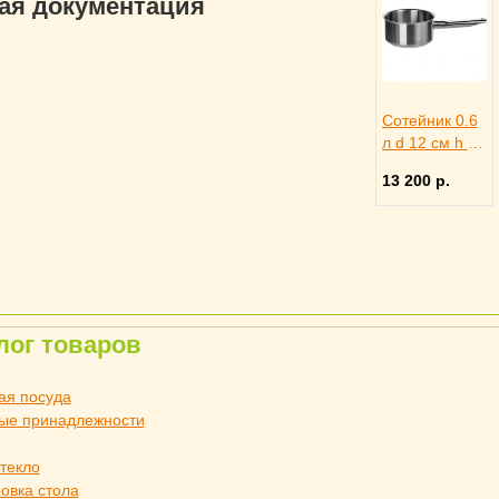
гая документация
Сотейник 0.6
л d 12 см h 6
см, MATFER
13 200 р.
4010764
лог товаров
ая посуда
ые принадлежности
стекло
овка стола