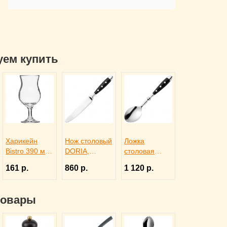
уем купить
Харикейн
Нож столовый
Ложка
Bistro 390 мл,
DORIA,
столовая
Pasabahce
Eternum
DORIA,
161 р.
860 р.
1 120 р.
Бор 1150311
3110277
Eternum
3110131
товары